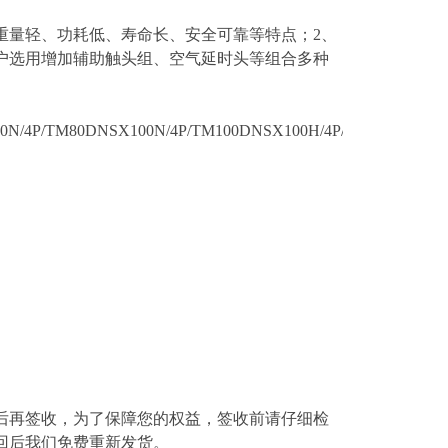
重量轻、功耗低、寿命长、安全可靠等特点；2、
户选用增加辅助触头组、空气延时头等组合多种
N/4P/TM80DNSX100N/4P/TM100DNSX100H/4P/TM16DNSX100
后再签收，为了保障您的权益，签收前请仔细检
回后我们免费重新发货。