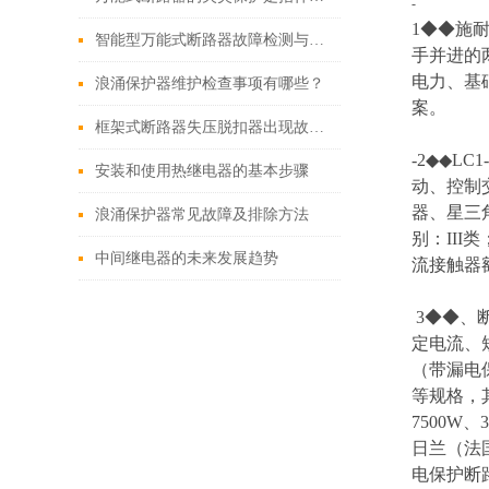
-
1◆◆施
智能型万能式断路器故障检测与校准的技术逻辑
手并进的
电力、基
浪涌保护器维护检查事项有哪些？
案。
框架式断路器失压脱扣器出现故障原因和解决方法
-2◆◆L
安装和使用热继电器的基本步骤
动、控制
器、星三
浪涌保护器常见故障及排除方法
别：III
中间继电器的未来发展趋势
流接触器额
3◆◆、
定电流、
（带漏电保
等规格，
7500W
日兰（法国
电保护断