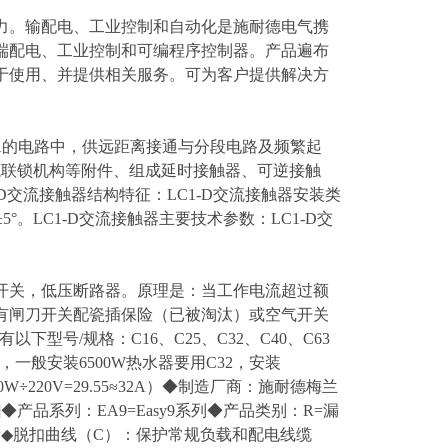
力。输配电、工业控制和自动化是施耐德电气携
端配电、工业控制和可编程序控制器。产品遍布
于使用、并提供相关服务。可为客户提供解决方
流至95A的电路中，供远距离接通与分段电路及频繁起
械联锁机构等附件、组成延时接触器、可逆接触
交流接触器结构特征：LC1-D交流接触器安装类
5°。LC1-D交流接触器主要技术参数：LC1-D交
动开关，低压断路器。原理是：当工作电流超过额
有闸刀开关配瓷插保险（已被淘汰）或空气开关
号/规格：C16、C25、C32、C40、C63
一般安装6500W热水器要用C32，安装
W÷220V=29.55≈32A）◆制造厂商：施耐德梅兰
产品系列：EA9=Easy9系列◆产品类别：R=漏
2P◆脱扣曲线（C）：保护常规负载和配电线缆