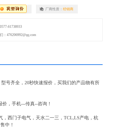
厂商性质：
经销商
7-61738933
76206992@qq.com
，型号齐全，20秒快速报价，买我们的产品物有所
报价，手机---传真--咨询！
，西门子电气，天水二一三，TCL,LS产电，杭
出售中！