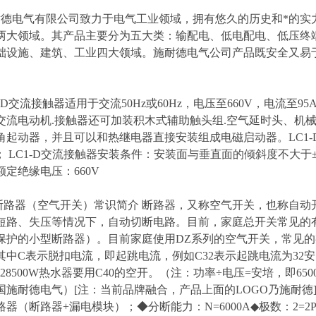
耐德电气有限公司致力于电气工业领域，拥有悠久的历史和*的实
两大领域。其产品主要分为五大类：输配电、低电配电、低压终
础设施、建筑、工业四大领域。施耐德电气公司产品既安全又易
C1-D交流接触器适用于交流50Hz或60Hz，电压至660V，电
交流电动机.接触器还可加装积木式辅助触头组.空气延时头、机
角起动器，并且可以和热继电器直接安装组成电磁启动器。LC1-D
类； LC1-D交流接触器安装条件：安装面与垂直面的倾斜度不大于±
定绝缘电压：660V
断路器（空气开关）常识简介 断路器，又称空气开关，也称自
短路、失压等情况下，自动切断电路。目前，家庭总开关常见的
护的小型断路器）。目前家庭使用DZ系列的空气开关，常见的有以下型
其中C表示脱扣电流，即起跳电流，例如C32表示起跳电流为32安，
、328500W热水器要用C40的空开。（注：功率÷电压=安培，即6500
施耐德电气）[注：当前品牌融合，产品上面的LOGO乃施耐德]◆
路器（断路器+漏电模块）；◆分断能力：N=6000A◆极数：2=