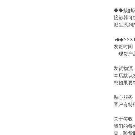
◆◆接触
接触器可
派生系列产
5◆◆NSX1
发货时间
现货产品
发货物流
本店默认
您如果要
贴心服务
客户有特
关于签收
我们的每
查，验货