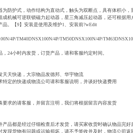
器为防护式，动作结构为直动式，触头为双断点，具有体积小，
组成机械可逆联锁磁力起动器，星三角减压起动器，还可根据用
品。【9】安装是使用及维护1、安装前?wEdit
00N/4P/TM40DNSX100N/4P/TM50DNSX100N/4P/TM63DNSX100
，24小时内发货，订货产品，请和客服约定时间。
发天天快递，大宗物品发德邦、华宇物流
求特定的快递或物流公司请和客服说明，并谈好快递费用
殊要求的请客服，并留言注明，我们将根据留言内容发货
件产品都是经过仔细检查后才发货，请买家收货时确认物品完好
时发现货物有问题或运输损坏，请不予签收并及时，物流公司返