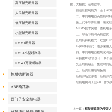
高压塑壳断路器
据，大幅提升运维效率。
自适应控制能力：基于AI算
人民塑壳断路器
二、
中间继电器
高性能材料
第三代半导体应用：碳化硅（S
低压塑壳断路器
MEMS技术突破：微机电系统
小型塑壳断路器
三、绿色节能与高能效比
低功耗待机模式：欧盟ErP指
RMM1断路器
环保材料替代：逐步采用无铅
四、中间继电器模块化与多
RMC1小型断路器
可插拔IO模块设计：单个基座
RMW1万能断路器
复合功能融合：集成时间延时
五、新兴应用领域拓展
施耐德断路器
新能源场景渗透：新能源汽车充
智能电网与工业4.0：作为
ABB断路器
西门子安全继电器
上一篇：
框架断路器的安装方
施耐德热过载继电器