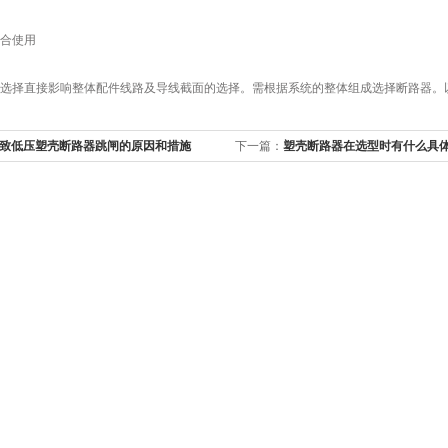
合使用
择直接影响整体配件线路及导线截面的选择。需根据系统的整体组成选择断路器。以
致低压塑壳断路器跳闸的原因和措施
下一篇：
塑壳断路器在选型时有什么具
项吗?