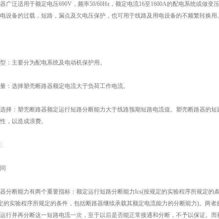
泛适用于额定电压690V，频率50/60Hz，额定电流16至1600A的配电系统或
电设备的过载，短路，漏点及欠电压保护，也可用于线路及用电设备的不频繁转换用
：主要分为配电系统及电动机保护用。
：选择塑壳断路器额定电流大于负荷工作电流。
择：塑壳断路器额定运行短路分断能力大于线路预期短路电流值。塑壳断路器的短路
性，以造成浪费。
:
同
断能力有两个重要指标：额定运行短路分断能力Ics(按规定的实验程序所规定的条
按规定的实验程序所规定的条件，包括断路器继续承载其额定电流能力的分断能力)。两
运行并再分断这一短路电流一次，至于以后是否能正常接通和分断，不予以保证。而