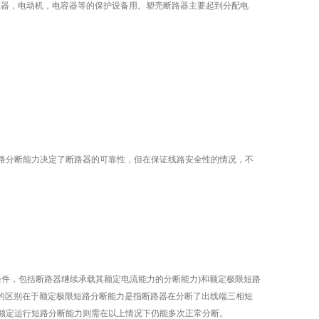
做变压器，电动机，电容器等的保护设备用。塑壳断路器主要起到分配电
。
分断能力决定了断路器的可靠性，但在保证线路安全性的情况，不
件，包括断路器继续承载其额定电流能力的分断能力)和额定极限短路
者的区别在于额定极限短路分断能力是指断路器在分断了出线端三相短
额定运行短路分断能力则需在以上情况下仍能多次正常分断。