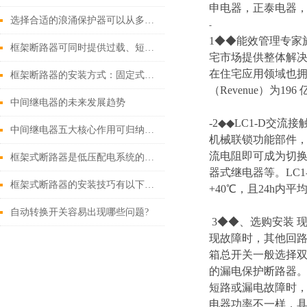
申电器，正泰电器，
选择合适的浪涌保护器可以从多个角度探讨
-
1◆◆能效管理专家施耐
框架断路器可同时提供过载、短路、漏电保护功能
宅市场提供整体解
在住宅应用领域也拥
框架断路器的安装方式：固定式，插入式，抽出式
（Revenue）为196
中间继电器的未来发展趋势
-2◆◆LC1-D
中间继电器五大核心作用可归纳如下
机械联锁功能部件
流电阻即可成为切换
框架式断路器是低压配电系统的核心保护设备
器式继电器等。LC
框架式断路器的安装技巧有以下这些
+40℃，且24h内
自动转换开关容易出现哪些问题?
3◆◆、选购安装
现故障时，其他回路
箱总开关一般选择双极
的漏电保护断路器。
短路或漏电故障时
电器功率不一样，