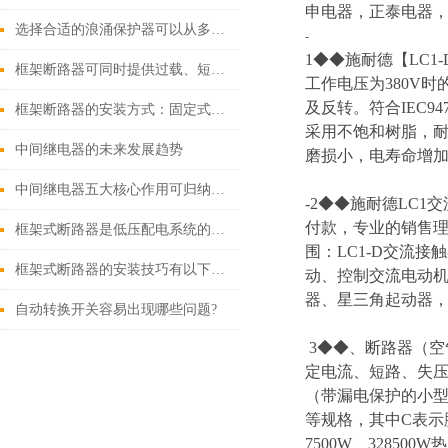
申电器，正泰电器，
选择合适的浪涌保护器可以从多个角度探讨
-
1◆◆施耐德【LC1-D
框架断路器可同时提供过载、短路、漏电保护功能
工作电压为380V
及反转。符合IEC9
框架断路器的安装方式：固定式，插入式，抽出式
采用不饱和树脂，耐
中间继电器的未来发展趋势
磨损小，电寿命增加
中间继电器五大核心作用可归纳如下
-2◆◆施耐德LC1交
付款，专业的销售理念
框架式断路器是低压配电系统的核心保护设备
围：LC1-D交流接
框架式断路器的安装技巧有以下这些
动、控制交流电动机
器、星三角起动器
自动转换开关容易出现哪些问题?
3◆◆、断路器（
定电流、短路、失
（带漏电保护的小型断
等规格，其中C表示脱
7500W、32850