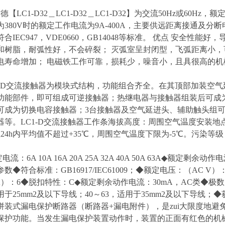
【LC1-D32＿LC1-D32＿LC1-D32】为交流50Hz或60Hz，
为380V时的额定工作电流为9A-400A，主要供远距离接通及
合IEC947，VDE0660，GB14048等标准。 优点 安全性
和树脂，耐弧性好，不会碎裂； 灭弧室呈封闭型，飞弧距离小，
电寿命增加； 电磁铁工作可靠，损耗少，噪音小，且具很高的机
LC1-D交流接触器为模块式结构，功能组合齐全。在其顶部加装空
功能部件，即可组成可逆接触器；热继电器与接触器组装后可成
可成为切换电容接触器；3台接触器及空气延进头、辅助触头组
器等。LC1-D交流接触器工作条海拔高度：周围空气温度安装地点
且24h内平均值不超过+35℃，周围空气温度下限为-5℃。污染等级
电流：6A 10A 16A 20A 25A 32A 40A 50A 63A◆额定
数◆符合标准：GB16917/IEC61009；◆额定电压：（AC V）：
）：6◆脱扣特性：C◆额定剩余动作电流：30mA，AC类◆极数：1P+
用于25mm2及以下导线；40～63，适用于35mm2及以下导线；
拼装式漏电保护断路器（断路器+漏电附件），是zui大限度地
保护功能。当发生漏电保护装置动作时，装置的正面有红色的机