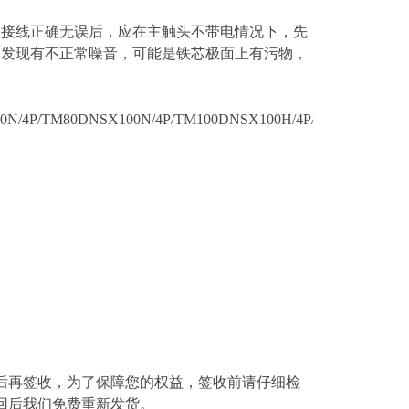
查接线正确无误后，应在主触头不带电情况下，先
如发现有不正常噪音，可能是铁芯极面上有污物，
N/4P/TM80DNSX100N/4P/TM100DNSX100H/4P/TM16DNSX100
后再签收，为了保障您的权益，签收前请仔细检
回后我们免费重新发货。