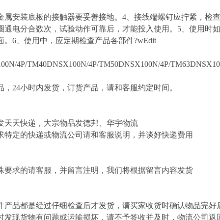
金属安装底板的接触器要妥善接地。4、接线端螺钉应拧紧，检
圈通电分合数次，试验动作可靠后，才能投入使用。5、使用时
。6、使用中，应定期检查产品各部件?wEdit
00N/4P/TM40DNSX100N/4P/TM50DNSX100N/4P/TM63DNSX100
，24小时内发货，订货产品，请和客服约定时间。
发天天快递，大宗物品发德邦、华宇物流
求特定的快递或物流公司请和客服说明，并谈好快递费用
殊要求的请客服，并留言注明，我们将根据留言内容发货
件产品都是经过仔细检查后才发货，请买家收货时确认物品完好
时发现货物有问题或运输损坏，请不予签收并及时，物流公司返