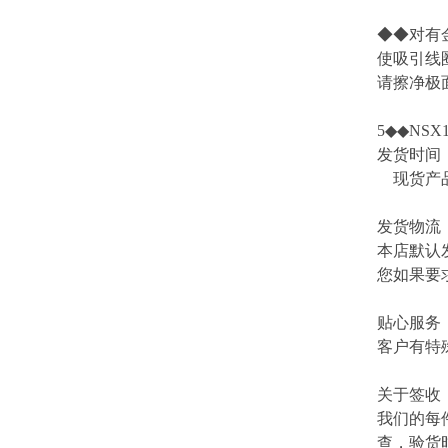
◆◆对有
使吸引线
请擦净极面
5◆◆NSX1
发货时间
现货产品
发货物流
本店默认
您如果要
贴心服务
客户有特
关于签收
我们的每
查，验货