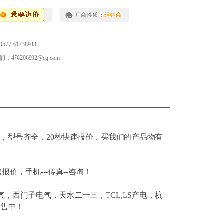
厂商性质：
经销商
7-61738933
76206992@qq.com
，型号齐全，20秒快速报价，买我们的产品物有
ｇ
速报价，手机---传真--咨询！
，西门子电气，天水二一三，TCL,LS产电，杭
出售中！