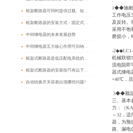
-
1◆◆施耐德
框架断路器可同时提供过载、短路、漏电保护功能
工作电压
及反转。符
框架断路器的安装方式：固定式，插入式，抽出式
采用不饱
中间继电器的未来发展趋势
磨损小，
中间继电器五大核心作用可归纳如下
-2◆◆
机械联锁
框架式断路器是低压配电系统的核心保护设备
流电阻即
框架式断路器的安装技巧有以下这些
器式继电
+40℃，
自动转换开关容易出现哪些问题?
3◆◆额定
三、基本参
力：（KA
～32，适
器，为预
路、漏电