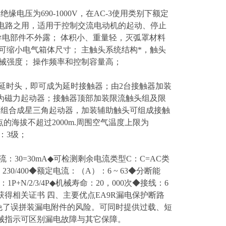
额定绝缘电压为690-1000V，在AC-3使用类别下额定
分断电路之用，适用于控制交流电动机的起动、停止
能好，导电部件不外露； 体积小、重量轻，灭弧罩材料
可缩小电气箱体尺寸； 主触头系统结构*，触头
械强度； 操作频率和控制容量高；
气延时头，即可成为延时接触器；由2台接触器加装
为磁力起动器；接触器顶部加装限流触头组及限
可组合成星三角起动器，加装辅助触头可组成接触
的海拔不超过2000m.周围空气温度上限为
：3级；
剩余动作电流：30=30mA◆可检测剩余电流类型C：C=AC类
230/400◆额定电流：（A）：6 ~ 63◆分断能
N/2/3/4P◆机械寿命：20，000次◆接线：6
◆获得相关证书 四、主要优点EA9R漏电保护断路
避免了误拼装漏电附件的风险。可同时提供过载、短
械指示可区别漏电故障与其它保障。