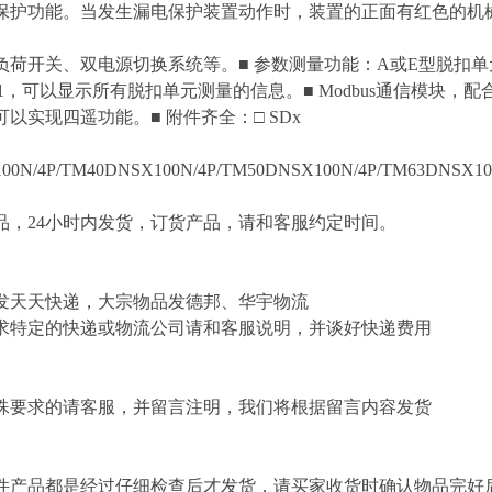
保护功能。当发生漏电保护装置动作时，装置的正面有红色的机
负荷开关、双电源切换系统等。■ 参数测量功能：A或E型脱扣单
21，可以显示所有脱扣单元测量的信息。■ Modbus通信模块
以实现四遥功能。■ 附件齐全：□ SDx
00N/4P/TM40DNSX100N/4P/TM50DNSX100N/4P/TM63DNSX100
，24小时内发货，订货产品，请和客服约定时间。
发天天快递，大宗物品发德邦、华宇物流
求特定的快递或物流公司请和客服说明，并谈好快递费用
殊要求的请客服，并留言注明，我们将根据留言内容发货
件产品都是经过仔细检查后才发货，请买家收货时确认物品完好