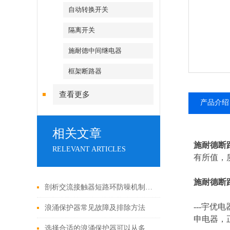
自动转换开关
隔离开关
施耐德中间继电器
框架断路器
查看更多
产品介绍
相关文章
施耐德断
RELEVANT ARTICLES
有所值，质
施耐德断
剖析交流接触器短路环防噪机制与电气安全操作红线
---
宇优电
浪涌保护器常见故障及排除方法
申电器，
选择合适的浪涌保护器可以从多个角度探讨