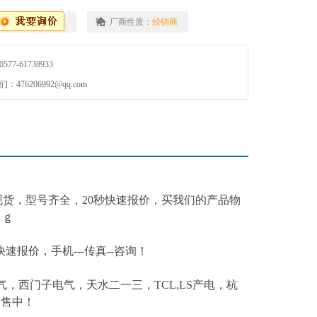
厂商性质：
经销商
7-61738933
76206992@qq.com
现货，型号齐全，20秒快速报价，买我们的产品物
ｒｇ
快速报价，手机---传真--咨询！
，西门子电气，天水二一三，TCL,LS产电，杭
出售中！