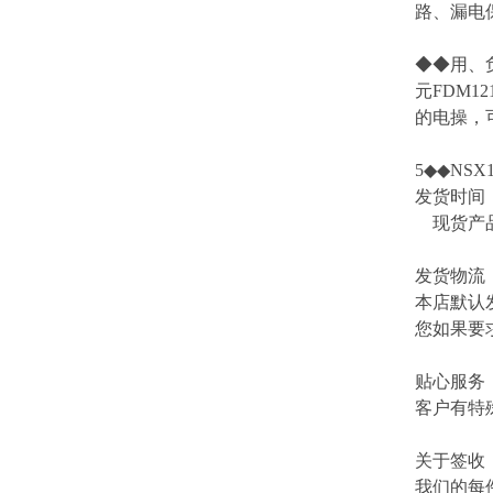
路、漏电
◆◆用、
元FDM1
的电操，可
5◆◆NSX1
发货时间
现货产品
发货物流
本店默认
您如果要
贴心服务
客户有特
关于签收
我们的每