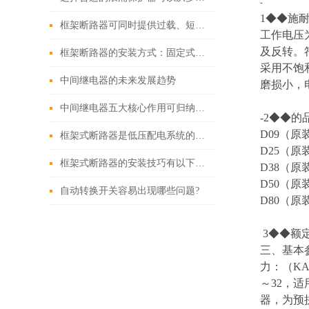
-
1◆◆施耐德
框架断路器可同时提供过载、短路、漏电保护功能
工作电压
及反转。符
框架断路器的安装方式：固定式，插入式，抽出式
采用不饱
中间继电器的未来发展趋势
磨损小，
中间继电器五大核心作用可归纳如下
-2◆◆的
D09（原
框架式断路器是低压配电系统的核心保护设备
D25（原
框架式断路器的安装技巧有以下这些
D38（原
D50（原
自动转换开关容易出现哪些问题?
D80（原
3◆◆额定
三、基本参
力：（KA
～32，适
器，为预