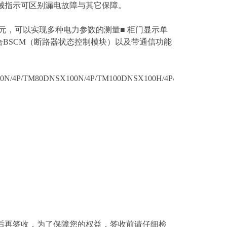
械指示可区别漏电故障与其它保障。
元，可以实现多种电力参数的测量■ 柜门显示单
，配合BSCM（断路器状态控制模块）以及带通信功能
N/4P/TM80DNSX100N/4P/TM100DNSX100H/4P/TM16DNSX100
后再签收，为了保障您的权益，签收前请仔细检