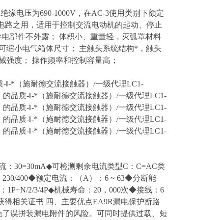
额定绝缘电压为690-1000V，在AC-3使用类别下额定
分断电路之用，适用于控制交流电动机的起动、停止
能好，导电部件不外露； 体积小、重量轻，灭弧罩材料
可缩小电气箱体尺寸； 主触头系统结构*，触头
械强度； 操作频率和控制容量高；
质-‖-*（施耐德交流接触器）/一级代理LC1-
 的品质-‖-*（施耐德交流接触器）/一级代理LC1-
 的品质-‖-*（施耐德交流接触器）/一级代理LC1-
 的品质-‖-*（施耐德交流接触器）/一级代理LC1-
 的品质-‖-*（施耐德交流接触器）/一级代理LC1-
剩余动作电流：30=30mA◆可检测剩余电流类型C：C=AC类
230/400◆额定电流：（A）：6 ~ 63◆分断能
N/2/3/4P◆机械寿命：20，000次◆接线：6
◆获得相关证书 四、主要优点EA9R漏电保护断路
避免了误拼装漏电附件的风险。可同时提供过载、短