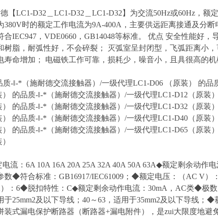
【LC1-D32＿LC1-D32＿LC1-D32】为交流50Hz或60Hz，
为380V时的额定工作电流为9A-400A，主要供远距离接通及
合IEC947，VDE0660，GB14048等标准。 优点 安全性
和树脂，耐弧性好，不会碎裂； 灭弧室呈封闭型，飞弧距离小，
电寿命增加； 电磁铁工作可靠，损耗少，噪音小，且具很高的机
品质-‖-*（施耐德交流接触器）/一级代理LC1-D06 （原装） 的品
装） 的品质-‖-*（施耐德交流接触器）/一级代理LC1-D12（原装）
装） 的品质-‖-*（施耐德交流接触器）/一级代理LC1-D32（原装）
装） 的品质-‖-*（施耐德交流接触器）/一级代理LC1-D40（原装）
装） 的品质-‖-*（施耐德交流接触器）/一级代理LC1-D65（原装）
装）
电流：6A 10A 16A 20A 25A 32A 40A 50A 63A◆额定
数◆符合标准：GB16917/IEC61009；◆额定电压：（AC V）：
）：6◆脱扣特性：C◆额定剩余动作电流：30mA，AC类◆极数：1P+
用于25mm2及以下导线；40～63，适用于35mm2及以下导线；
拼装式漏电保护断路器（断路器+漏电附件），是zui大限度地