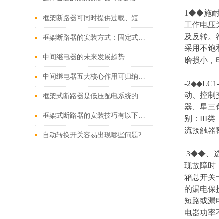
-
1◆◆施耐德
框架断路器可同时提供过载、短路、漏电保护功能
工作电压
及反转。符
框架断路器的安装方式：固定式，插入式，抽出式
采用不饱
中间继电器的未来发展趋势
磨损小，
中间继电器五大核心作用可归纳如下
-2◆◆L
动、控制
框架式断路器是低压配电系统的核心保护设备
器、星三
框架式断路器的安装技巧有以下这些
别：III
流接触器额
自动转换开关容易出现哪些问题?
3◆◆、
现故障时
箱总开关一
的漏电保
短路或漏
电器功率