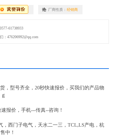
厂商性质：
经销商
7-61738933
76206992@qq.com
现货，型号齐全，20秒快速报价，买我们的产品物
ｒｇ
快速报价，手机---传真--咨询！
，西门子电气，天水二一三，TCL,LS产电，杭
出售中！