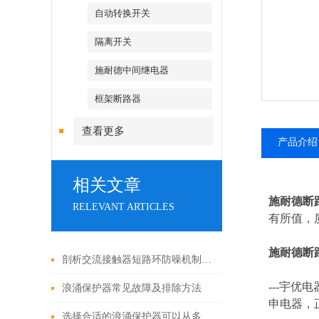
自动转换开关
隔离开关
施耐德中间继电器
框架断路器
查看更多
产品介绍
相关文章
施耐德断
RELEVANT ARTICLES
有所值，质
施耐德断
剖析交流接触器短路环防噪机制与电气安全操作红线
---
宇优电
浪涌保护器常见故障及排除方法
申电器，
选择合适的浪涌保护器可以从多个角度探讨