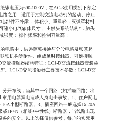
额定绝缘电压为690-1000V，在AC-3使用类别下额定
分断电路之用，适用于控制交流电动机的起动、停止
能好，导电部件不外露； 体积小、重量轻，灭弧罩材料
可缩小电气箱体尺寸； 主触头系统结构*，触头
械强度； 操作频率和控制容量高；
流至95A的电路中，供远距离接通与分段电路及频繁起
械联锁机构等附件、组成延时接触器、可逆接触
交流接触器结构特征：LC1-D交流接触器安装类
5°。LC1-D交流接触器主要技术参数：LC1-D交
路、分开布线，当其中一个回路（如插座回路）出
止家用电器漏电造成人身电击事故。1、住户配电
16A小型断路器。3、插座回路一般选择16-20A
极或1P+N（相线+中性线）断路器，当线路出现
设备的安全。以上选择仅供参考，每户的实际用