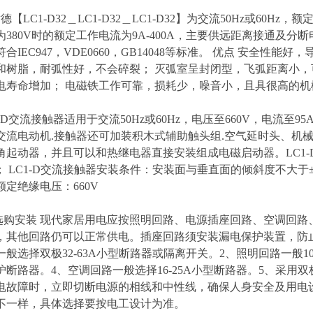
【LC1-D32＿LC1-D32＿LC1-D32】为交流50Hz或60Hz，
为380V时的额定工作电流为9A-400A，主要供远距离接通及
合IEC947，VDE0660，GB14048等标准。 优点 安全性
和树脂，耐弧性好，不会碎裂； 灭弧室呈封闭型，飞弧距离小，
电寿命增加； 电磁铁工作可靠，损耗少，噪音小，且具很高的机
C1-D交流接触器适用于交流50Hz或60Hz，电压至660V，电
交流电动机.接触器还可加装积木式辅助触头组.空气延时头、机
角起动器，并且可以和热继电器直接安装组成电磁启动器。LC1-D
类； LC1-D交流接触器安装条件：安装面与垂直面的倾斜度不大于±
定绝缘电压：660V
选购安装 现代家居用电应按照明回路、电源插座回路、空调回
，其他回路仍可以正常供电。插座回路须安装漏电保护装置，防
般选择双极32-63A小型断路器或隔离开关。2、照明回路一般10-
护断路器。4、空调回路一般选择16-25A小型断路器。5、采用双
电故障时，立即切断电源的相线和中性线，确保人身安全及用电
不一样，具体选择要按电工设计为准。