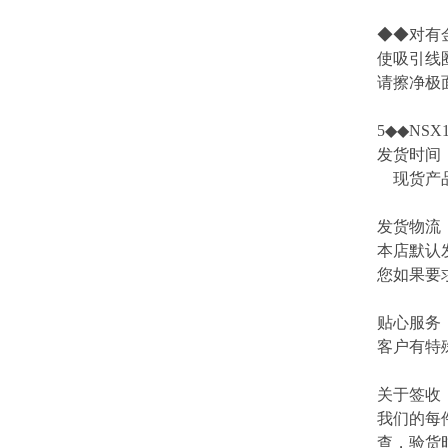
◆◆对有
使吸引线
请擦净极面
5◆◆NSX1
发货时间
现货产品
发货物流
本店默认
您如果要
贴心服务
客户有特
关于签收
我们的每
查，验货