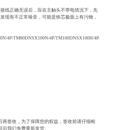
查接线正确无误后，应在主触头不带电情况下，先
如发现有不正常噪音，可能是铁芯极面上有污物，
N/4P/TM80DNSX100N/4P/TM100DNSX100H/4P/TM16DNSX100
后再签收，为了保障您的权益，签收前请仔细检
回后我们免费重新发货。