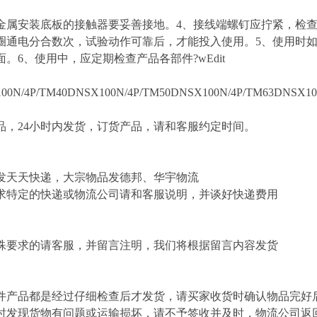
金属安装底板的接触器要妥善接地。4、接线端螺钉应拧紧，检
圈通电分合数次，试验动作可靠后，才能投入使用。5、使用时
。6、使用中，应定期检查产品各部件?wEdit
00N/4P/TM40DNSX100N/4P/TM50DNSX100N/4P/TM63DNSX100
，24小时内发货，订货产品，请和客服约定时间。
发天天快递，大宗物品发德邦、华宇物流
求特定的快递或物流公司请和客服说明，并谈好快递费用
殊要求的请客服，并留言注明，我们将根据留言内容发货
件产品都是经过仔细检查后才发货，请买家收货时确认物品完好
时发现货物有问题或运输损坏，请不予签收并及时，物流公司返