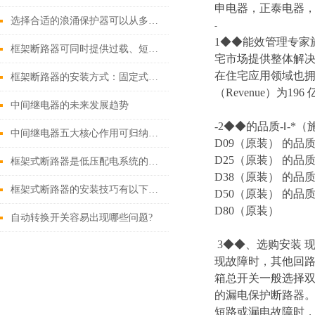
申电器，正泰电器，
选择合适的浪涌保护器可以从多个角度探讨
-
1◆◆能效管理专家施耐
框架断路器可同时提供过载、短路、漏电保护功能
宅市场提供整体解
在住宅应用领域也拥
框架断路器的安装方式：固定式，插入式，抽出式
（Revenue）为196
中间继电器的未来发展趋势
-2◆◆的品质-‖-*
中间继电器五大核心作用可归纳如下
D09（原装） 的品质
D25（原装） 的品质
框架式断路器是低压配电系统的核心保护设备
D38（原装） 的品质
框架式断路器的安装技巧有以下这些
D50（原装） 的品质
D80（原装）
自动转换开关容易出现哪些问题?
3◆◆、选购安装
现故障时，其他回路
箱总开关一般选择双极
的漏电保护断路器。
短路或漏电故障时