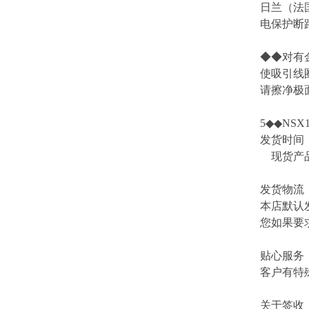
日兰（法国
电保护断
◆◆对有
使吸引线
请擦净极面
5◆◆NSX16
发货时间
现货产品
发货物流
本店默认
您如果要
贴心服务
客户有特
关于签收