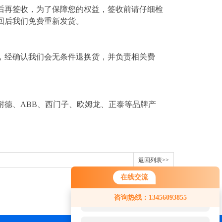
后再签收，为了保障您的权益，签收前请仔细检
回后我们免费重新发货。
，经确认我们会无条件退换货，并负责相关费
耐德、ABB、西门子、欧姆龙、正泰等品牌产
返回列表>>
在线交流
您好！欢迎前来咨询，很高兴为您
咨询热线：13456093855
服务，请问您要咨询什么问题呢？