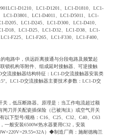
LC1-D1210、LC1-D1201、LC1-D1810、LC1-
、LC1-D3801、LC1-D4011、LC1-D5011、LC1-
C1-D205、LC1-D245、LC1-D300、LC1-D410、
-D18、LC1-D25、LC1-D32、LC1-D38、LC1-
LC1-F225、LC1-F265、LC1-F330、LC1-F400、
流至95A的电路中，供远距离接通与分段电路及频繁起
械联锁机构等附件、组成延时接触器、可逆接触
交流接触器结构特征：LC1-D交流接触器安装类
5°。LC1-D交流接触器主要技术参数：LC1-D交
动开关，低压断路器。原理是：当工作电流超过额
有闸刀开关配瓷插保险（已被淘汰）或空气开关
号/规格：C16、C25、C32、C40、C63
一般安装6500W热水器要用C32，安装
W÷220V=29.55≈32A）◆制造厂商：施耐德梅兰