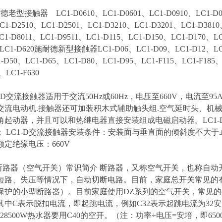
型接触器 LC1-D0610、LC1-D0601、LC1-D0910、LC1-D0901
C1-D2510、LC1-D2501、LC1-D3210、LC1-D3201、LC1-D3810
C1-D8011、LC1-D9511、LC1-D115、LC1-D150、LC1-D170、L
5LC1-D620施耐德新型接触器LC1-D06、LC1-D09、LC1-D12、LC1
-D50、LC1-D65、LC1-D80、LC1-D95、LC1-F115、LC1-F185、
、LC1-F630
C1-D交流接触器适用于交流50Hz或60Hz，电压至660V，电
交流电动机.接触器还可加装积木式辅助触头组.空气延时头、机
角起动器，并且可以和热继电器直接安装组成电磁启动器。LC1-D
类； LC1-D交流接触器安装条件：安装面与垂直面的倾斜度不大于±
定绝缘电压：660V
断路器（空气开关）常识简介 断路器，又称空气开关，也称自
短路、失压等情况下，自动切断电路。目前，家庭总开关常见的
护的小型断路器）。目前家庭使用DZ系列的空气开关，常见的有以下型
其中C表示脱扣电流，即起跳电流，例如C32表示起跳电流为32安，
、328500W热水器要用C40的空开。（注：功率÷电压=安培，即6500