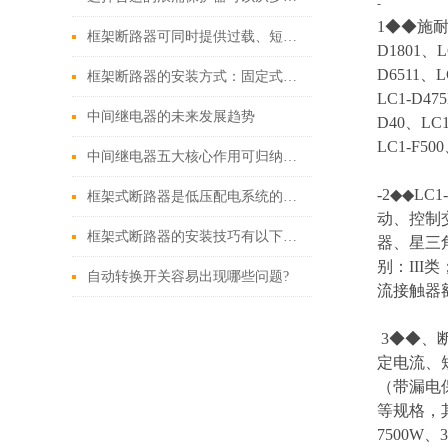
-
1◆◆施耐德老
框架断路器可同时提供过载、短路、漏电保护功能
D1801、L
D6511、L
框架断路器的安装方式：固定式，插入式，抽出式
LC1-D47
中间继电器的未来发展趋势
D40、LC1
LC1-F500
中间继电器五大核心作用可归纳如下
-2◆◆L
框架式断路器是低压配电系统的核心保护设备
动、控制
框架式断路器的安装技巧有以下这些
器、星三
别：III
自动转换开关容易出现哪些问题?
流接触器额
3◆◆、
定电流、
（带漏电保
等规格，
7500W