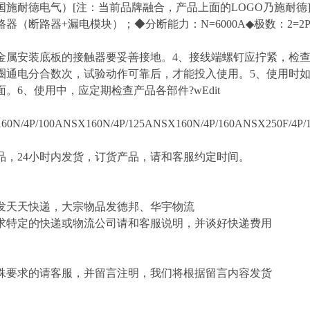
施耐德电气）[注：当前品牌融合，产品上面的LOGO乃施耐德]◆
路器（断路器+漏电模块）；◆分断能力：N=6000A◆极数：2=
金属安装底板的接触器要妥善接地。4、接线端螺钉应拧紧，检
圈通电分合数次，试验动作可靠后，才能投入使用。5、使用时
。6、使用中，应定期检查产品各部件?wEdit
0N/4P/100ANSX160N/4P/125ANSX160N/4P/160ANSX250F/4P/
，24小时内发货，订货产品，请和客服约定时间。
发天天快递，大宗物品发德邦、华宇物流
求特定的快递或物流公司请和客服说明，并谈好快递费用
殊要求的请客服，并留言注明，我们将根据留言内容发货