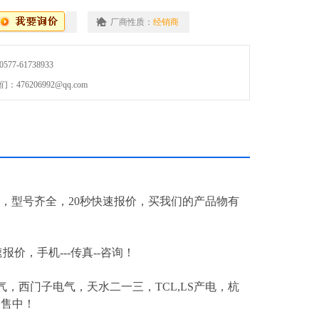
厂商性质：
经销商
7-61738933
76206992@qq.com
，型号齐全，20秒快速报价，买我们的产品物有
ｇ
速报价，手机---传真--咨询！
，西门子电气，天水二一三，TCL,LS产电，杭
出售中！