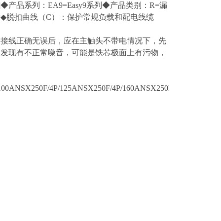
产品系列：EA9=Easy9系列◆产品类别：R=漏
2P◆脱扣曲线（C）：保护常规负载和配电线缆
查接线正确无误后，应在主触头不带电情况下，先
如发现有不正常噪音，可能是铁芯极面上有污物，
100ANSX250F/4P/125ANSX250F/4P/160ANSX250F/4P/200ANS