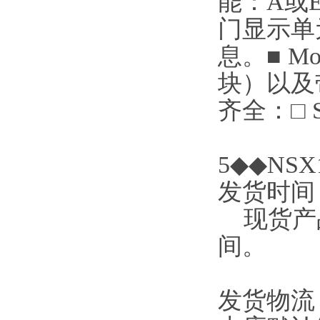
能：A或
门显示单
息。■ M
块）以及
齐全：□ 
5◆◆NSX1
发货时间
现货产品
间。
发货物流