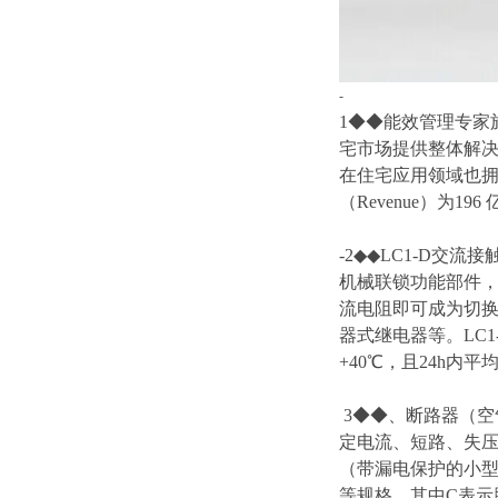
-
1◆◆能效管理专家施耐
宅市场提供整体解
在住宅应用领域也拥
（Revenue）为196
-2◆◆LC1-D
机械联锁功能部件
流电阻即可成为切换
器式继电器等。LC
+40℃，且24h内
3◆◆、断路器（
定电流、短路、失
（带漏电保护的小型断
等规格，其中C表示脱