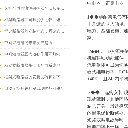
申电器，正泰电器，
选择合适的浪涌保护器可以从多个角度探讨
-
1◆◆施耐德电气有
框架断路器可同时提供过载、短路、漏电保护功能
手并进的两大领域
电力、基础设施、
框架断路器的安装方式：固定式，插入式，抽出式
案。
中间继电器的未来发展趋势
-2◆◆LC1-D
中间继电器五大核心作用可归纳如下
机械联锁功能部件
流电阻即可成为切换
框架式断路器是低压配电系统的核心保护设备
器式继电器等。LC
框架式断路器的安装技巧有以下这些
+40℃，且24h内
自动转换开关容易出现哪些问题?
3◆◆、选购安装
现故障时，其他回路
箱总开关一般选择双极
的漏电保护断路器。
短路或漏电故障时
电器功率不一样，