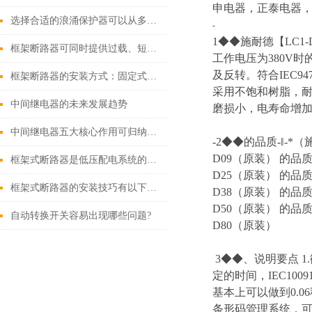
申电器，正泰电器，
选择合适的浪涌保护器可以从多个角度探讨
-
1◆◆施耐德【LC1-D
框架断路器可同时提供过载、短路、漏电保护功能
工作电压为380V
及反转。符合IEC9
框架断路器的安装方式：固定式，插入式，抽出式
采用不饱和树脂，耐
中间继电器的未来发展趋势
磨损小，电寿命增加
中间继电器五大核心作用可归纳如下
-2◆◆的品质-‖-*
D09（原装） 的品质
框架式断路器是低压配电系统的核心保护设备
D25（原装） 的品质
框架式断路器的安装技巧有以下这些
D38（原装） 的品质
D50（原装） 的品质
自动转换开关容易出现哪些问题?
D80（原装）
3◆◆、说明要点 
定的时间，IEC100
基本上可以做到0.
条形码管理系统，