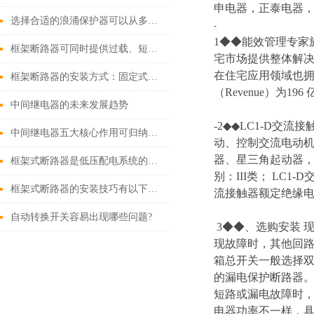
申电器，正泰电器，
选择合适的浪涌保护器可以从多个角度探讨
-
1◆◆能效管理专家施耐
框架断路器可同时提供过载、短路、漏电保护功能
宅市场提供整体解
在住宅应用领域也拥
框架断路器的安装方式：固定式，插入式，抽出式
（Revenue）为196
中间继电器的未来发展趋势
-2◆◆LC1-D交
中间继电器五大核心作用可归纳如下
动、控制交流电动机
器、星三角起动器，
框架式断路器是低压配电系统的核心保护设备
别：III类； LC
框架式断路器的安装技巧有以下这些
流接触器额定绝缘电压
自动转换开关容易出现哪些问题?
3◆◆、选购安装
现故障时，其他回路
箱总开关一般选择双极
的漏电保护断路器。
短路或漏电故障时
电器功率不一样，