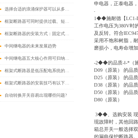
申电器，正泰电器，
选择合适的浪涌保护器可以从多个角度探讨
-
1◆◆施耐德【LC1-D
框架断路器可同时提供过载、短路、漏电保护功能
工作电压为380V
及反转。符合IEC9
框架断路器的安装方式：固定式，插入式，抽出式
采用不饱和树脂，耐
中间继电器的未来发展趋势
磨损小，电寿命增加
中间继电器五大核心作用可归纳如下
-2◆◆的品质-‖-*
D09（原装） 的品质
框架式断路器是低压配电系统的核心保护设备
D25（原装） 的品质
框架式断路器的安装技巧有以下这些
D38（原装） 的品质
D50（原装） 的品质
自动转换开关容易出现哪些问题?
D80（原装）
3◆◆、选购安装
现故障时，其他回路
箱总开关一般选择双极
的漏电保护断路器。