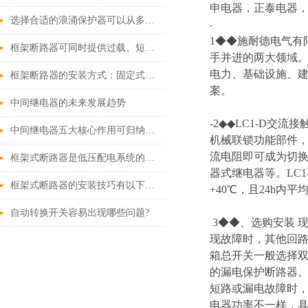
申电器，正泰电器，
选择合适的浪涌保护器可以从多个角度探讨
-
1◆◆施耐德电气有
框架断路器可同时提供过载、短路、漏电保护功能
手并进的两大领域
电力、基础设施、
框架断路器的安装方式：固定式，插入式，抽出式
案。
中间继电器的未来发展趋势
-2◆◆LC1-D
中间继电器五大核心作用可归纳如下
机械联锁功能部件
流电阻即可成为切换
框架式断路器是低压配电系统的核心保护设备
器式继电器等。LC
框架式断路器的安装技巧有以下这些
+40℃，且24h内
自动转换开关容易出现哪些问题?
3◆◆、选购安装
现故障时，其他回路
箱总开关一般选择双极
的漏电保护断路器。
短路或漏电故障时
电器功率不一样，