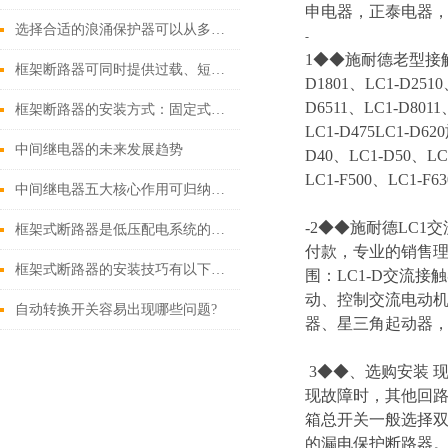
申电器，正泰电器，
选择合适的浪涌保护器可以从多个角度探讨
-
1◆◆施耐德老型接触器 LC
框架断路器可同时提供过载、短路、漏电保护功能
D1801、LC1-D2510
D6511、LC1-D8011
框架断路器的安装方式：固定式，插入式，抽出式
LC1-D475LC1-D6
中间继电器的未来发展趋势
D40、LC1-D50、LC1
LC1-F500、LC1-F63
中间继电器五大核心作用可归纳如下
-2◆◆施耐德LC1交
框架式断路器是低压配电系统的核心保护设备
付款，专业的销售理念
框架式断路器的安装技巧有以下这些
围：LC1-D交流接
动、控制交流电动机
自动转换开关容易出现哪些问题?
器、星三角起动器
3◆◆、选购安装
现故障时，其他回路
箱总开关一般选择双极
的漏电保护断路器。