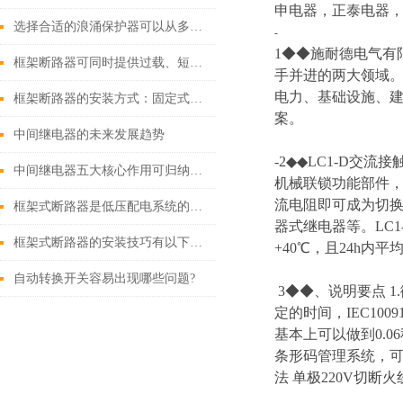
申电器，正泰电器，
选择合适的浪涌保护器可以从多个角度探讨
-
1◆◆施耐德电气有
框架断路器可同时提供过载、短路、漏电保护功能
手并进的两大领域
电力、基础设施、
框架断路器的安装方式：固定式，插入式，抽出式
案。
中间继电器的未来发展趋势
-2◆◆LC1-D
中间继电器五大核心作用可归纳如下
机械联锁功能部件
流电阻即可成为切换
框架式断路器是低压配电系统的核心保护设备
器式继电器等。LC
框架式断路器的安装技巧有以下这些
+40℃，且24h内
自动转换开关容易出现哪些问题?
3◆◆、说明要点 
定的时间，IEC100
基本上可以做到0.
条形码管理系统，
法 单极220V切断