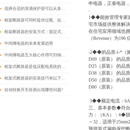
申电器，正泰电器，
选择合适的浪涌保护器可以从多个角度探讨
-
1◆◆能效管理专家施耐
框架断路器可同时提供过载、短路、漏电保护功能
宅市场提供整体解
在住宅应用领域也拥
框架断路器的安装方式：固定式，插入式，抽出式
（Revenue）为196
中间继电器的未来发展趋势
-2◆◆的品质-‖-*
中间继电器五大核心作用可归纳如下
D09（原装） 的品质
D25（原装） 的品质
框架式断路器是低压配电系统的核心保护设备
D38（原装） 的品质
框架式断路器的安装技巧有以下这些
D50（原装） 的品质
D80（原装）
自动转换开关容易出现哪些问题?
3◆◆额定电流：6A 1
三、基本参数◆符合标准
力：（KA）：6◆脱扣
～32，适用于25m
预拼装式漏电保护断