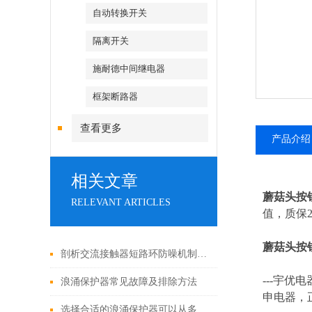
自动转换开关
隔离开关
施耐德中间继电器
框架断路器
查看更多
产品介绍
相关文章
蘑菇头按
RELEVANT ARTICLES
值，质保2
蘑菇头按
剖析交流接触器短路环防噪机制与电气安全操作红线
---
宇优电
浪涌保护器常见故障及排除方法
申电器，
选择合适的浪涌保护器可以从多个角度探讨