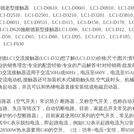
型接触器 LC1-D0610、LC1-D0601、LC1-D0910、LC1-D0901
C1-D2510、LC1-D2501、LC1-D3210、LC1-D3201、LC1-D3810
C1-D8011、LC1-D9511、LC1-D115、LC1-D150、LC1-D170、L
5LC1-D620施耐德新型接触器LC1-D06、LC1-D09、LC1-D12、LC1
-D50、LC1-D65、LC1-D80、LC1-D95、LC1-F115、LC1-F185、
、LC1-F630
耐德LC1交流接触器(LC1-D32)想了解(LC1-D32)价格|尺寸|
业的销售理念\专业的配货经验\专业的产品解答\针对经销商\批发商
-D交流接触器适用于交流50Hz或60Hz，电压至660V，电流
交流电动机.接触器还可加装积木式辅助触头组.空气延时头、机
角起动器，并且可以和热继电器直接安装组成电磁启动器。
断路器（空气开关）常识简介 断路器，又称空气开关，也称自
短路、失压等情况下，自动切断电路。目前，家庭总开关常见的
护的小型断路器）。目前家庭使用DZ系列的空气开关，常见的有以下型
其中C表示脱扣电流，即起跳电流，例如C32表示起跳电流为32安，
、328500W热水器要用C40的空开。（注：功率÷电压=安培，即6500