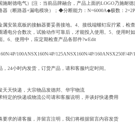
施耐德电气）[注：当前品牌融合，产品上面的LOGO乃施耐德]◆
路器（断路器+漏电模块）；◆分断能力：N=6000A◆极数：2=
金属安装底板的接触器要妥善接地。4、接线端螺钉应拧紧，检
圈通电分合数次，试验动作可靠后，才能投入使用。5、使用时
。6、使用中，应定期检查产品各部件?wEdit
0N/4P/100ANSX160N/4P/125ANSX160N/4P/160ANSX250F/4P/
，24小时内发货，订货产品，请和客服约定时间。
发天天快递，大宗物品发德邦、华宇物流
求特定的快递或物流公司请和客服说明，并谈好快递费用
殊要求的请客服，并留言注明，我们将根据留言内容发货