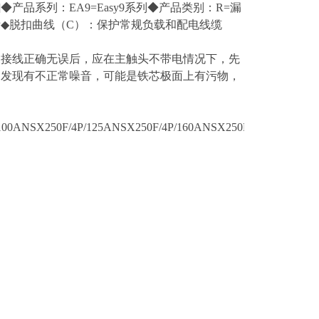
产品系列：EA9=Easy9系列◆产品类别：R=漏
2P◆脱扣曲线（C）：保护常规负载和配电线缆
查接线正确无误后，应在主触头不带电情况下，先
如发现有不正常噪音，可能是铁芯极面上有污物，
100ANSX250F/4P/125ANSX250F/4P/160ANSX250F/4P/200ANS