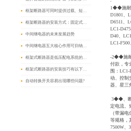
-
1◆◆施耐德老
框架断路器可同时提供过载、短路、漏电保护功能
D1801、L
D6511、L
框架断路器的安装方式：固定式，插入式，抽出式
LC1-D47
中间继电器的未来发展趋势
D40、LC1
LC1-F500
中间继电器五大核心作用可归纳如下
-2◆◆施
框架式断路器是低压配电系统的核心保护设备
付款，专
框架式断路器的安装技巧有以下这些
围：LC1
动、控制
自动转换开关容易出现哪些问题?
器、星三
3◆◆、
定电流、
（带漏电保
等规格，
7500W