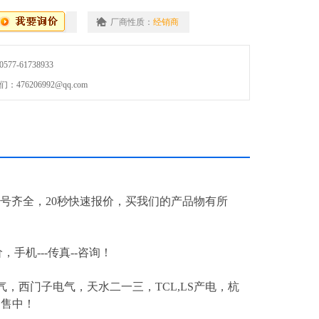
厂商性质：
经销商
7-61738933
76206992@qq.com
号齐全，20秒快速报价，买我们的产品物有所
，手机---传真--咨询！
，西门子电气，天水二一三，TCL,LS产电，杭
出售中！