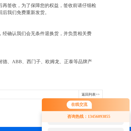
后再签收，为了保障您的权益，签收前请仔细检
回后我们免费重新发货。
，经确认我们会无条件退换货，并负责相关费
耐德、ABB、西门子、欧姆龙、正泰等品牌产
返回列表>>
在线交流
您好！欢迎前来咨询，很高兴为您
咨询热线：13456093855
服务，请问您要咨询什么问题呢？