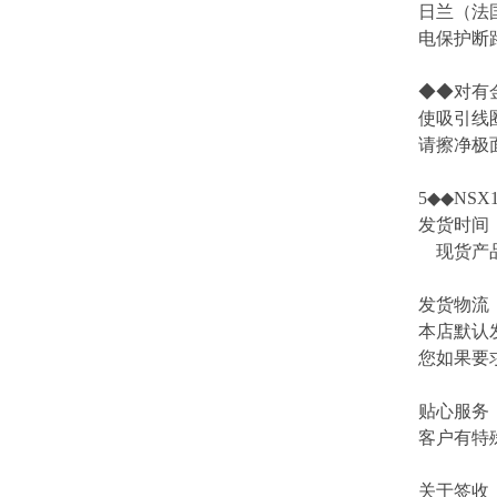
日兰（法国
电保护断
◆◆对有
使吸引线
请擦净极面
5◆◆NSX16
发货时间
现货产品
发货物流
本店默认
您如果要
贴心服务
客户有特
关于签收