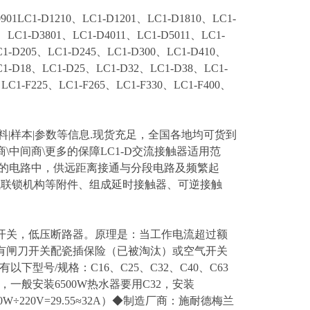
LC1-D1210、LC1-D1201、LC1-D1810、LC1-
、LC1-D3801、LC1-D4011、LC1-D5011、LC1-
C1-D205、LC1-D245、LC1-D300、LC1-D410、
-D18、LC1-D25、LC1-D32、LC1-D38、LC1-
LC1-F225、LC1-F265、LC1-F330、LC1-F400、
图片|资料|样本|参数等信息.现货充足，全国各地均可货到
\中间商\更多的保障LC1-D交流接触器适用范
至95A的电路中，供远距离接通与分段电路及频繁起
械联锁机构等附件、组成延时接触器、可逆接触
动开关，低压断路器。原理是：当工作电流超过额
有闸刀开关配瓷插保险（已被淘汰）或空气开关
号/规格：C16、C25、C32、C40、C63
一般安装6500W热水器要用C32，安装
W÷220V=29.55≈32A）◆制造厂商：施耐德梅兰