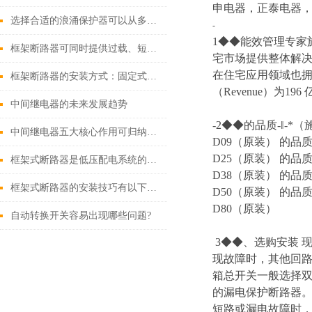
申电器，正泰电器，
选择合适的浪涌保护器可以从多个角度探讨
-
1◆◆能效管理专家施耐
框架断路器可同时提供过载、短路、漏电保护功能
宅市场提供整体解
在住宅应用领域也拥
框架断路器的安装方式：固定式，插入式，抽出式
（Revenue）为196
中间继电器的未来发展趋势
-2◆◆的品质-‖-*
中间继电器五大核心作用可归纳如下
D09（原装） 的品质
D25（原装） 的品质
框架式断路器是低压配电系统的核心保护设备
D38（原装） 的品质
框架式断路器的安装技巧有以下这些
D50（原装） 的品质
D80（原装）
自动转换开关容易出现哪些问题?
3◆◆、选购安装
现故障时，其他回路
箱总开关一般选择双极
的漏电保护断路器。
短路或漏电故障时