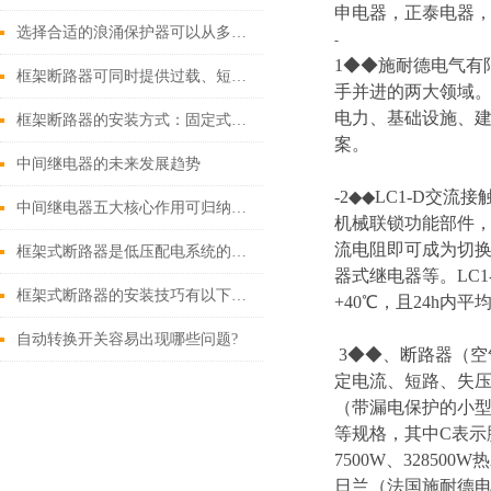
申电器，正泰电器，
选择合适的浪涌保护器可以从多个角度探讨
-
1◆◆施耐德电气有
框架断路器可同时提供过载、短路、漏电保护功能
手并进的两大领域
电力、基础设施、
框架断路器的安装方式：固定式，插入式，抽出式
案。
中间继电器的未来发展趋势
-2◆◆LC1-D
中间继电器五大核心作用可归纳如下
机械联锁功能部件
流电阻即可成为切换
框架式断路器是低压配电系统的核心保护设备
器式继电器等。LC
框架式断路器的安装技巧有以下这些
+40℃，且24h内
自动转换开关容易出现哪些问题?
3◆◆、断路器（
定电流、短路、失
（带漏电保护的小型断
等规格，其中C表示脱
7500W、32850
日兰（法国施耐德电气