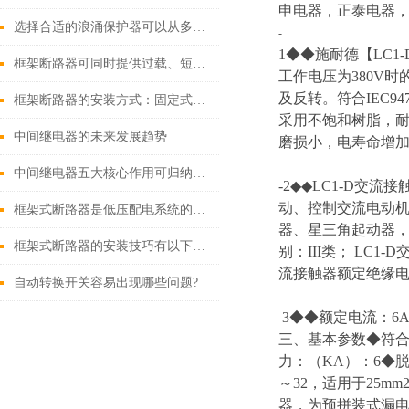
申电器，正泰电器，
选择合适的浪涌保护器可以从多个角度探讨
-
1◆◆施耐德【LC1-D
框架断路器可同时提供过载、短路、漏电保护功能
工作电压为380V
及反转。符合IEC9
框架断路器的安装方式：固定式，插入式，抽出式
采用不饱和树脂，耐
中间继电器的未来发展趋势
磨损小，电寿命增加
中间继电器五大核心作用可归纳如下
-2◆◆LC1-D交
动、控制交流电动机
框架式断路器是低压配电系统的核心保护设备
器、星三角起动器，
框架式断路器的安装技巧有以下这些
别：III类； LC
流接触器额定绝缘电压
自动转换开关容易出现哪些问题?
3◆◆额定电流：6A 1
三、基本参数◆符合标准
力：（KA）：6◆脱扣
～32，适用于25m
器，为预拼装式漏电