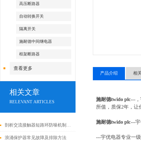
高压断路器
自动转换开关
隔离开关
施耐德中间继电器
框架断路器
查看更多
产品介绍
相
相关文章
施耐德twido plc
--
RELEVANT ARTICLES
所值，质保2年，让你
施耐德twido plc
---
宇
剖析交流接触器短路环防噪机制与电气安全操作红线
---
宇优电器专业一级
浪涌保护器常见故障及排除方法