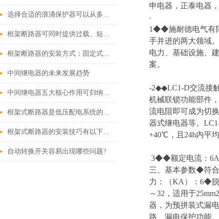
申电器，正泰电器，
选择合适的浪涌保护器可以从多个角度探讨
-
1◆◆施耐德电气有
框架断路器可同时提供过载、短路、漏电保护功能
手并进的两大领域
电力、基础设施、
框架断路器的安装方式：固定式，插入式，抽出式
案。
中间继电器的未来发展趋势
-2◆◆LC1-D
中间继电器五大核心作用可归纳如下
机械联锁功能部件
流电阻即可成为切换
框架式断路器是低压配电系统的核心保护设备
器式继电器等。LC
框架式断路器的安装技巧有以下这些
+40℃，且24h内
自动转换开关容易出现哪些问题?
3◆◆额定电流：6A 1
三、基本参数◆符合标准
力：（KA）：6◆脱扣
～32，适用于25m
器，为预拼装式漏电
路、漏电保护功能