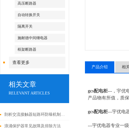
高压断路器
自动转换开关
隔离开关
施耐德中间继电器
框架断路器
查看更多
产品介绍
相
相关文章
gcs配电柜
---，宇
RELEVANT ARTICLES
产品物有所值，质保2
gcs配电柜
---
宇优电
剖析交流接触器短路环防噪机制与电气安全操作红线
---
宇优电器专业一级
浪涌保护器常见故障及排除方法