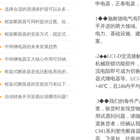
申电器，正泰电器，
选择合适的浪涌保护器可以从多个角度探讨
1◆◆施耐德电气有
框架断路器可同时提供过载、短路、漏电保护功能
手并进的两大领域
电力、基础设施、
框架断路器的安装方式：固定式，插入式，抽出式
案。
中间继电器的未来发展趋势
-2◆◆LC1-D
中间继电器五大核心作用可归纳如下
机械联锁功能部件
流电阻即可成为切换
框架式断路器是低压配电系统的核心保护设备
器式继电器等。LC
框架式断路器的安装技巧有以下这些
+40℃，且24h内
自动转换开关容易出现哪些问题?
3◆◆我们的每件
查，验货时发现货物
用试遇到问题，请
退换货者，经确认我
CM1系列塑壳断路
高、飞弧短、抗振动等