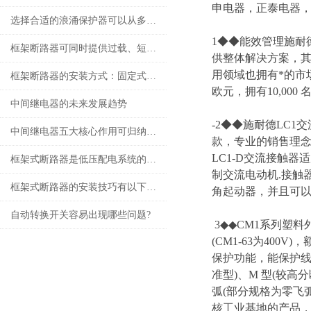
申电器，正泰电器，
选择合适的浪涌保护器可以从多个角度探讨
1◆◆能效管理施耐德电
框架断路器可同时提供过载、短路、漏电保护功能
供整体解决方案，
用领域也拥有*的市场
框架断路器的安装方式：固定式，插入式，抽出式
欧元，拥有10,000
中间继电器的未来发展趋势
-2◆◆施耐德LC1交
中间继电器五大核心作用可归纳如下
款，专业的销售理念\
LC1-D交流接触器
框架式断路器是低压配电系统的核心保护设备
制交流电动机.接触
框架式断路器的安装技巧有以下这些
角起动器，并且可
自动转换开关容易出现哪些问题?
3◆◆CM1系列塑料
(CM1-63为40
保护功能，能保护线
准型)、M 型(较
弧(部分规格为零飞
核工业基地的产品，更是