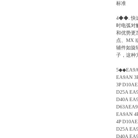
标准
4◆◆.
时电弧对
和优势更加
点、MX 
辅件如旋
子，这种
5◆◆EA9A
EA9AN 3
3P D10AE
D25A EA9
D40A EA9
D63AEA9
EA9AN 4
4P D10AE
D25A EA9
D40A EA9