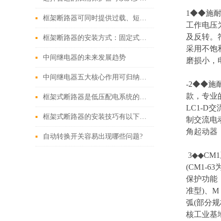
1◆◆施耐德
框架断路器可同时提供过载、短路、漏电保护功能
工作电压
及反转。符
框架断路器的安装方式：固定式，插入式，抽出式
采用不饱
中间继电器的未来发展趋势
磨损小，
中间继电器五大核心作用可归纳如下
-2◆◆施
款，专业
框架式断路器是低压配电系统的核心保护设备
LC1-D
框架式断路器的安装技巧有以下这些
制交流电
角起动器
自动转换开关容易出现哪些问题?
3◆◆CM
(CM1-
保护功能
准型)、
弧(部分
核工业基地