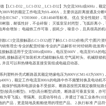
【LC1-D32＿LC1-D32＿LC1-D32】为交流50Hz或60Hz，
为380V时的额定工作电流为9A-400A，主要供远距离接通及
合IEC947，VDE0660，GB14048等标准。 优点 安全性
和树脂，耐弧性好，不会碎裂； 灭弧室呈封闭型，飞弧距离小，
电寿命增加； 电磁铁工作可靠，损耗少，噪音小，且具很高的机
耐德LC1交流接触器(LC1-D32)想了解(LC1-D32)价格|尺寸|
的销售理念\专业的配货经验\专业的产品解答\针对经销商\批发商\
交流接触器适用于交流50Hz或60Hz，电压至660V，电流至9
动机.接触器还可加装积木式辅助触头组.空气延时头、机械联锁
，并且可以和热继电器直接安装组成电磁启动器。
1系列塑料外壳式断路器其额定绝缘电压为800V(CM1-63为500V
63为400V)，额定工作电流至800A的电路中作不频繁转换及电
，能保护线路和电源设备不受损坏。断路器按照其额定极限短路分断能力
M 型(较高分断型)、H型(高分断型)四类。断路器可垂直安装，
规格为零飞弧)、带隔离、抗震动等特点，并通过了核工业条件(1E
的产品，更是陆地及船舶使用的理想产品。 2.执行标准 产品符合IEC60