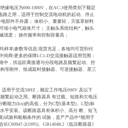
额定绝缘电压为690-1000V，在AC-3使用类别下额定
分断电路之用，适用于控制交流电动机的起动、停止
能好，导电部件不外露； 体积小、重量轻，灭弧罩材料
可缩小电气箱体尺寸； 主触头系统结构*，触头
械强度； 操作频率和控制容量高；
图片|资料|样本|参数等信息.现货充足，各地均可货到付
中间商\更多的保障LC1-D交流接触器适用范围：
5A的电路中，供远距离接通与分段电路及频繁起动、控
机构等附件、组成延时接触器、可逆接触器、星三
)，适用于交流50HZ，额定工作电压690V 及以下
动机不频繁起动之用。断路器具 有过载、短路和欠电压
(Icu)的高低，分为C型(基本型)、L型(标
亦可水平安装。该断路器具有体积小、高分 断、短飞
级)试验和船舶条件的 试验，是产产品中*能用于
947-2(1995)、GB14048.2《低压断路器》