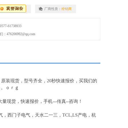
厂商性质：
经销商
7-61738933
76206992@qq.com
，原装现货，型号齐全，20秒快速报价，买我们的
。。ｏｒｇ
*！大量现货，快速报价，手机---传真--咨询！
，西门子电气，天水二一三，TCL,LS产电，杭
！