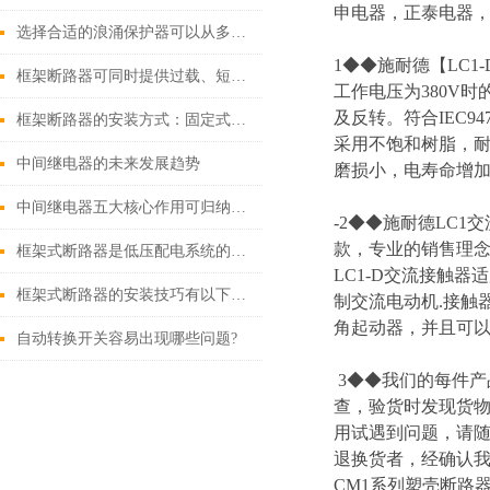
申电器，正泰电器，
选择合适的浪涌保护器可以从多个角度探讨
1◆◆施耐德【LC1-D
框架断路器可同时提供过载、短路、漏电保护功能
工作电压为380V
及反转。符合IEC9
框架断路器的安装方式：固定式，插入式，抽出式
采用不饱和树脂，耐
中间继电器的未来发展趋势
磨损小，电寿命增加
中间继电器五大核心作用可归纳如下
-2◆◆施耐德LC1交
款，专业的销售理念\
框架式断路器是低压配电系统的核心保护设备
LC1-D交流接触器
框架式断路器的安装技巧有以下这些
制交流电动机.接触
角起动器，并且可
自动转换开关容易出现哪些问题?
3◆◆我们的每件
查，验货时发现货物
用试遇到问题，请
退换货者，经确认我
CM1系列塑壳断路