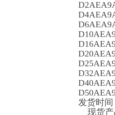
D2AEA9A
D4AEA9A
D6AEA9A
D10AEA9
D16AEA9
D20AEA9
D25AEA9
D32AEA9
D40AEA9
D50AEA9
发货时间
现货产品