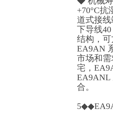
◆ 机械寿命
+70°C抗
道式接线端
下导线40
结构，可
EA9A
市场和需
宅，EA
EA9A
合。
5◆◆EA9A