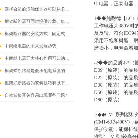
申电器，正泰电器，
选择合适的浪涌保护器可以从多个角度探讨
1◆◆施耐德【LC1-D
框架断路器可同时提供过载、短路、漏电保护功能
工作电压为380V
及反转。符合IEC9
框架断路器的安装方式：固定式，插入式，抽出式
采用不饱和树脂，耐
中间继电器的未来发展趋势
磨损小，电寿命增加
中间继电器五大核心作用可归纳如下
-2◆◆的品质-‖-*
D09（原装） 的品质
框架式断路器是低压配电系统的核心保护设备
D25（原装） 的品质
框架式断路器的安装技巧有以下这些
D38（原装） 的品质
D50（原装） 的品质
自动转换开关容易出现哪些问题?
D80（原装）
3◆◆CM1系列塑料
(CM1-63为40
保护功能，能保护线
准型)、M 型(较