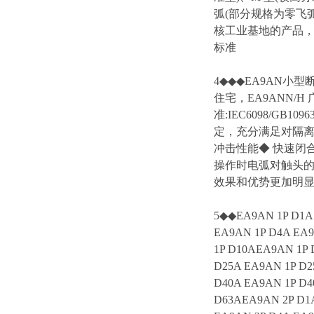
弧(部分规格为零飞
核工业基地的产品，更是
标准
4◆◆◆EA9AN小型
住宅，EA9ANN/
准:IEC6098/GB
定，充分满足对隔离
冲击性能◆ 快速闭
操作时电弧对触头
效果和优势更加明
5◆◆EA9AN 1P D1A 
EA9AN 1P D4A EA9
1P D10AEA9AN 1P 
D25A EA9AN 1P D2
D40A EA9AN 1P D4
D63AEA9AN 2P D1A