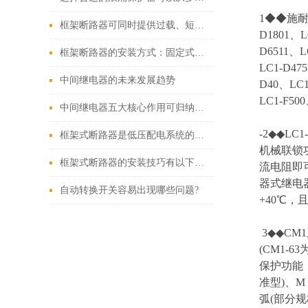
1◆◆施耐德老
框架断路器可同时提供过载、短路、漏电保护功能
D1801、L
D6511、L
框架断路器的安装方式：固定式，插入式，抽出式
LC1-D47
中间继电器的未来发展趋势
D40、LC1
LC1-F500
中间继电器五大核心作用可归纳如下
-2◆◆
框架式断路器是低压配电系统的核心保护设备
机械联锁
框架式断路器的安装技巧有以下这些
流电阻即
器式继电
自动转换开关容易出现哪些问题?
+40℃，
3◆◆CM
(CM1-
保护功能
准型)、
弧(部分