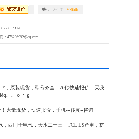
厂商性质：
经销商
7-61738933
76206992@qq.com
，*，原装现货，型号齐全，20秒快速报价，买我
dq。。ｏｒｇ
--*！大量现货，快速报价，手机---传真--咨询！
，西门子电气，天水二一三，TCL,LS产电，杭
！