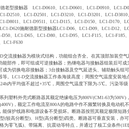
型接触器 LC1-D0610、LC1-D0601、LC1-D0910、LC1-D0901
C1-D2510、LC1-D2501、LC1-D3210、LC1-D3201、LC1-D3810
C1-D8011、LC1-D9511、LC1-D115、LC1-D150、LC1-D170、L
5LC1-D620施耐德新型接触器LC1-D06、LC1-D09、LC1-D12、LC1
-D50、LC1-D65、LC1-D80、LC1-D95、LC1-F115、LC1-F185、
、LC1-F630
LC1-D交流接触器为模块式结构，功能组合齐全。在其顶部加装空
功能部件，即可组成可逆接触器；热继电器与接触器组装后可成
可成为切换电容接触器；3台接触器及空气延进头、辅助触头组
器等。LC1-D交流接触器工作条海拔高度：周围空气温度安装地点
且24h内平均值不超过+35℃，周围空气温度下限为-5℃。污染等级
1系列塑料外壳式断路器其额定绝缘电压为800V(CM1-63为500V
63为400V)，额定工作电流至800A的电路中作不频繁转换及电
，能保护线路和电源设备不受损坏。断路器按照其额定极限短路分断能力
M 型(较高分断型)、H型(高分断型)四类。断路器可垂直安装，
规格为零飞弧)、带隔离、抗震动等特点，并通过了核工业条件(1E