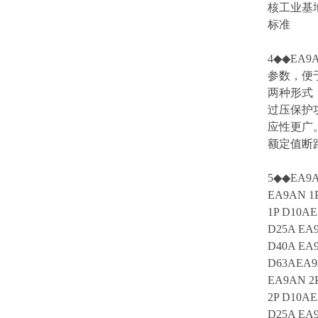
核工业基地
标准
4◆◆EA
参数，便于盘
两种形式
过压保护
应性更广
额定值断
5◆◆EA9A
EA9AN 1
1P D10AE
D25A EA9
D40A EA9
D63AEA9
EA9AN 2
2P D10AE
D25A EA9