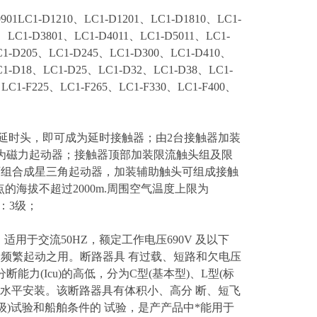
LC1-D1210、LC1-D1201、LC1-D1810、LC1-
、LC1-D3801、LC1-D4011、LC1-D5011、LC1-
C1-D205、LC1-D245、LC1-D300、LC1-D410、
-D18、LC1-D25、LC1-D32、LC1-D38、LC1-
LC1-F225、LC1-F265、LC1-F330、LC1-F400、
气延时头，即可成为延时接触器；由2台接触器加装
为磁力起动器；接触器顶部加装限流触头组及限
可组合成星三角起动器，加装辅助触头可组成接触
的海拔不超过2000m.周围空气温度上限为
：3级；
)，适用于交流50HZ，额定工作电压690V 及以下
动机不频繁起动之用。断路器具 有过载、短路和欠电压
(Icu)的高低，分为C型(基本型)、L型(标
亦可水平安装。该断路器具有体积小、高分 断、短飞
级)试验和船舶条件的 试验，是产产品中*能用于