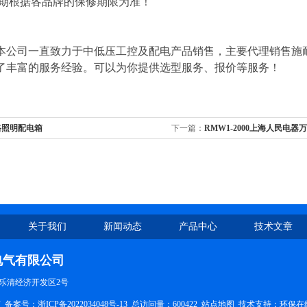
修期根据各品牌的保修期限为准！
本公司一直致力于中低压工控及配电产品销售，主要代理销售施
了丰富的服务经验。可以为你提供选型服务、报价等服务！
路照明配电箱
下一篇：
RMW1-2000上海人民电器
关于我们
新闻动态
产品中心
技术文章
电气有限公司
乐清经济开发区2号
有
备案号：浙ICP备2022034048号-13
总访问量：600422
站点地图
技术支持：
环保在