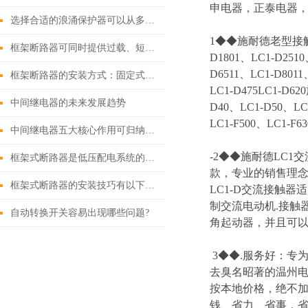
申电器，正泰电器，
选择合适的浪涌保护器可以从多个角度探讨
1◆◆施耐德老型接触器 LC
框架断路器可同时提供过载、短路、漏电保护功能
D1801、LC1-D2510
D6511、LC1-D8011
框架断路器的安装方式：固定式，插入式，抽出式
LC1-D475LC1-D6
中间继电器的未来发展趋势
D40、LC1-D50、LC1
LC1-F500、LC1-F63
中间继电器五大核心作用可归纳如下
-2◆◆施耐德LC1交
框架式断路器是低压配电系统的核心保护设备
款，专业的销售理念\
框架式断路器的安装技巧有以下这些
LC1-D交流接触器
制交流电动机.接触
自动转换开关容易出现哪些问题?
角起动器，并且可
3◆◆.服务好：专
去臭名昭著的温州电
按本地价格，绝不加
钱、省力、省事，