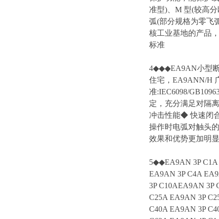
准型)、M 型(较
弧(部分规格为零飞
核工业基地的产品，更是
标准
4◆◆◆EA9AN小型
住宅，EA9ANN/
准:IEC6098/GB
定，充分满足对隔离
冲击性能◆ 快速闭
操作时电弧对触头
效果和优势更加明
5◆◆EA9AN 3P C1A 
EA9AN 3P C4A EA9
3P C10AEA9AN 3P 
C25A EA9AN 3P C2
C40A EA9AN 3P C4