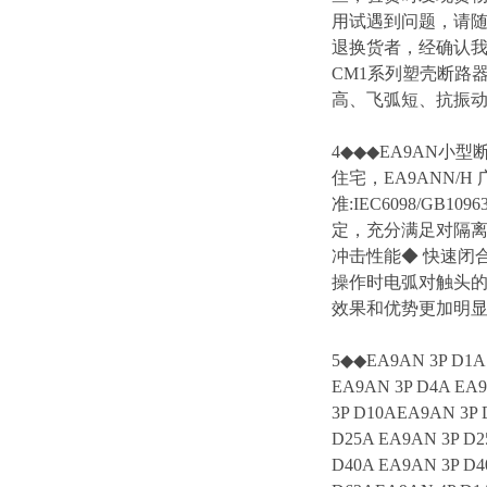
用试遇到问题，请
退换货者，经确认我
CM1系列塑壳断路
高、飞弧短、抗振动等
4◆◆◆EA9AN小型
住宅，EA9ANN/
准:IEC6098/GB
定，充分满足对隔离
冲击性能◆ 快速闭
操作时电弧对触头
效果和优势更加明
5◆◆EA9AN 3P D1A 
EA9AN 3P D4A EA9
3P D10AEA9AN 3P 
D25A EA9AN 3P D2
D40A EA9AN 3P D4