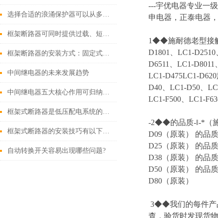
---
宇优电器专业一级
选择合适的浪涌保护器可以从多个角度探讨
申电器，正泰电器，
框架断路器可同时提供过载、短路、漏电保护功能
1◆◆施耐德老型接触器 LC
D1801、LC1-D2510
框架断路器的安装方式：固定式，插入式，抽出式
D6511、LC1-D8011
中间继电器的未来发展趋势
LC1-D475LC1-D6
D40、LC1-D50、LC1
中间继电器五大核心作用可归纳如下
LC1-F500、LC1-F63
框架式断路器是低压配电系统的核心保护设备
-2◆◆的品质-‖-*
框架式断路器的安装技巧有以下这些
D09（原装） 的品质
D25（原装） 的品质
自动转换开关容易出现哪些问题?
D38（原装） 的品质
D50（原装） 的品质
D80（原装）
3◆◆我们的每件
查，验货时发现货物