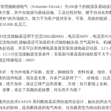
管理施耐德电气（Schneider Electric）为100多个的能
决方案，其中在能源与基础设施、工业过程控制、楼宇自动化和
有*的市场能力。致力于为客户提供安全、可靠、高效的能源，施耐德电
10,000 名员工。
C1-D交流接触器适用于交流50Hz或60Hz，电压至660V，电
交流电动机.接触器还可加装积木式辅助触头组.空气延时头、机
角起动器，并且可以和热继电器直接安装组成电磁启动器。LC1-D
类； LC1-D交流接触器安装条件：安装面与垂直面的倾斜度不大于±
定绝缘电压：660V
服务好：专为外地客户采购，发货，购物指导、资料传递、报价。
著的温州电器，现在是名誉。许多产品获得了“”。 .价格低：以
格，绝不加价，保证正牌产品和质量。 .方便：你只要报上名称
、省事，省去了高额的差旅费，何乐而不为呢？
 快速闭合技术EA9AN 系列断路器采用快速闭合设计，触头的闭
触头的影响，提高断路器的电气寿命。当负载类型为电动机或变