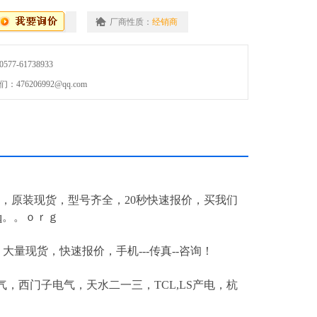
厂商性质：
经销商
7-61738933
76206992@qq.com
*，原装现货，型号齐全，20秒快速报价，买我们
q。。ｏｒｇ
-*！大量现货，快速报价，手机---传真--咨询！
，西门子电气，天水二一三，TCL,LS产电，杭
！