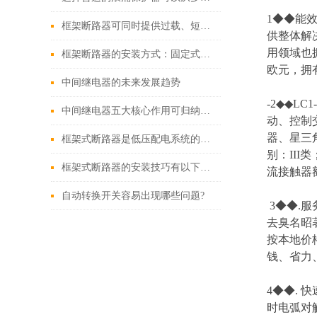
1◆◆能效
框架断路器可同时提供过载、短路、漏电保护功能
供整体解
用领域也拥
框架断路器的安装方式：固定式，插入式，抽出式
欧元，拥有
中间继电器的未来发展趋势
-2◆◆L
中间继电器五大核心作用可归纳如下
动、控制
器、星三
框架式断路器是低压配电系统的核心保护设备
别：III
框架式断路器的安装技巧有以下这些
流接触器额
自动转换开关容易出现哪些问题?
3◆◆.
去臭名昭
按本地价
钱、省力
4◆◆.
时电弧对