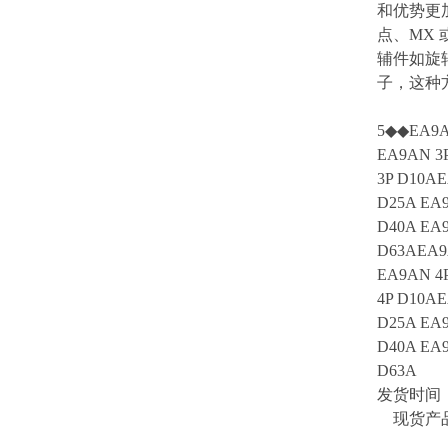
和优势更加
点、MX 
辅件如旋
子，这种
5◆◆EA9A
EA9AN 3
3P D10AE
D25A EA9
D40A EA9
D63AEA9
EA9AN 4
4P D10AE
D25A EA9
D40A EA9
D63A
发货时间
现货产品