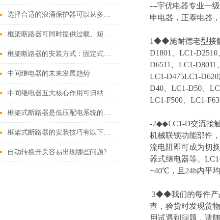
---
宇优电器专业一级
选择合适的浪涌保护器可以从多个角度探讨
申电器，正泰电器，
框架断路器可同时提供过载、短路、漏电保护功能
1◆◆施耐德老型接触器 LC
D1801、LC1-D2510
框架断路器的安装方式：固定式，插入式，抽出式
D6511、LC1-D8011
中间继电器的未来发展趋势
LC1-D475LC1-D6
D40、LC1-D50、LC1
中间继电器五大核心作用可归纳如下
LC1-F500、LC1-F63
框架式断路器是低压配电系统的核心保护设备
-2◆◆LC1-D
框架式断路器的安装技巧有以下这些
机械联锁功能部件
流电阻即可成为切换
自动转换开关容易出现哪些问题?
器式继电器等。LC
+40℃，且24h内
3◆◆我们的每件
查，验货时发现货物
用试遇到问题，请