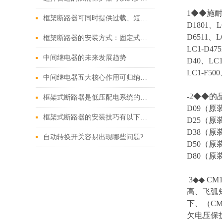
1◆◆施耐德老
框架断路器可同时提供过载、短路、漏电保护功能
D1801、L
D6511、L
框架断路器的安装方式：固定式，插入式，抽出式
LC1-D47
中间继电器的未来发展趋势
D40、LC1
LC1-F500
中间继电器五大核心作用可归纳如下
-2◆◆的
框架式断路器是低压配电系统的核心保护设备
D09（原
框架式断路器的安装技巧有以下这些
D25（原
D38（原
自动转换开关容易出现哪些问题?
D50（原
D80（原
3◆◆ 
高、飞弧短
下、（C
欠电压保