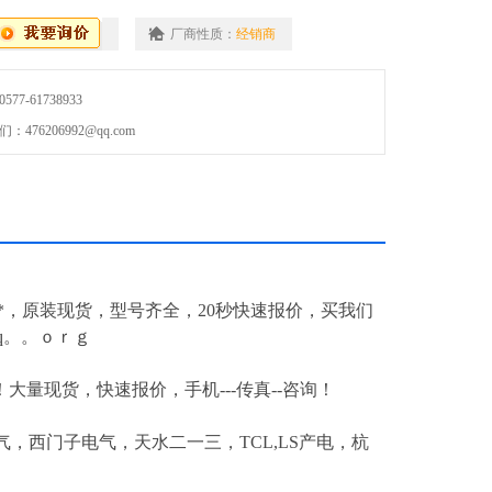
厂商性质：
经销商
7-61738933
76206992@qq.com
*，原装现货，型号齐全，20秒快速报价，买我们
q。。ｏｒｇ
-*！大量现货，快速报价，手机---传真--咨询！
，西门子电气，天水二一三，TCL,LS产电，杭
！