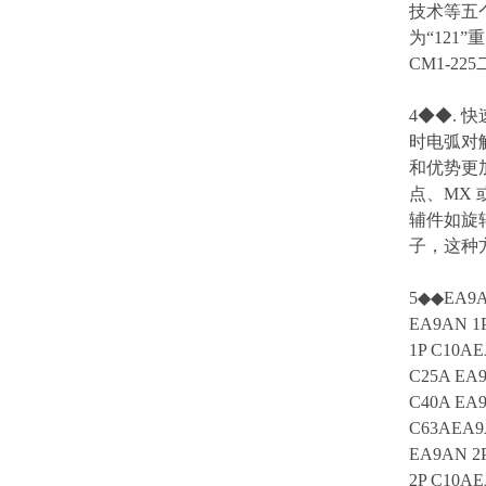
技术等五
为“121
CM1-2
4◆◆.
时电弧对
和优势更加
点、MX 
辅件如旋
子，这种
5◆◆EA9AN
EA9AN 1P
1P C10AE
C25A EA9
C40A EA9
C63AEA9A
EA9AN 2P
2P C10AE