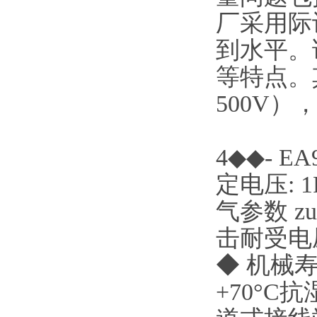
厂采用际
到水平。
等特点。其
500V）
4◆◆- 
定电压: 1P
气参数 zu
击耐受电压
◆ 机械寿命
+70°C抗