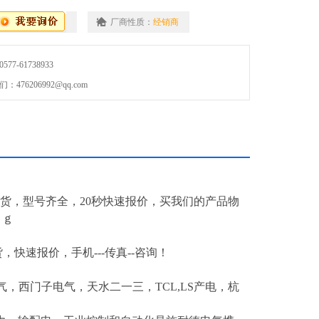
厂商性质：
经销商
7-61738933
76206992@qq.com
现货，型号齐全，20秒快速报价，买我们的产品物
ｒｇ
现货，快速报价，手机---传真--咨询！
，西门子电气，天水二一三，TCL,LS产电，杭
！