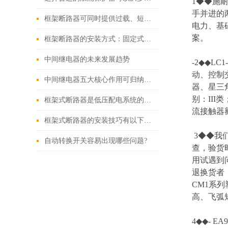
1◆◆施
手并进的
框架断路器可同时提供过载、短路、漏电保护功能
电力、基
案。
框架断路器的安装方式：固定式，插入式，抽出式
中间继电器的未来发展趋势
-2◆◆L
动、控制
中间继电器五大核心作用可归纳如下
器、星三
别：III
框架式断路器是低压配电系统的核心保护设备
流接触器额
框架式断路器的安装技巧有以下这些
3◆◆我
自动转换开关容易出现哪些问题?
查，验货
用试遇到
退换货者
CM1系
高、飞弧短
4◆◆- E