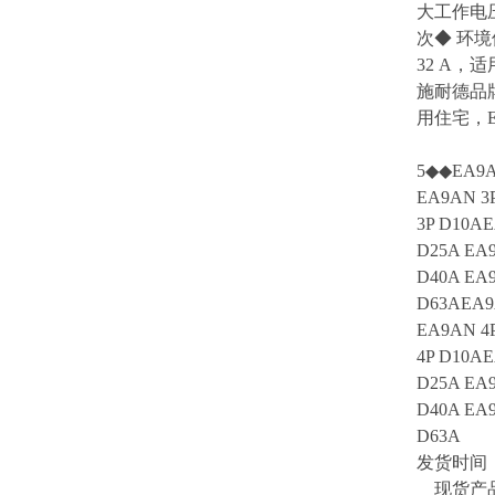
大工作电压:
次◆ 环境
32 A，
施耐德品牌
用住宅，
5◆◆EA9A
EA9AN 3
3P D10AE
D25A EA9
D40A EA9
D63AEA9
EA9AN 4
4P D10AE
D25A EA9
D40A EA9
D63A
发货时间
现货产品