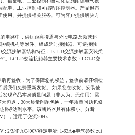
力。输配电、工业控制和自动化是施耐德电气携
端配电、工业控制和可编程序控制器。产品遍布
于使用、并提供相关服务。可为客户提供解决方
流至95A的电路中，供远距离接通与分段电路及频繁起
械联锁机构等附件、组成延时接触器、可逆接触
交流接触器结构特征：LC1-D交流接触器安装类
5°。LC1-D交流接触器主要技术参数：LC1-D交
好后再签收，为了保障您的权益，签收前请仔细检
回后我们免费重新发货。 如果您在收货、安装使
后发现产品本身质量问题（非人为、无使用）需
7天包退，30天质量问题包换，一年质量问题包修
能指标达到水平。该断路器具有体积小、分断
V），适用于交流50Hz
2/3/4P AC400V额定电流: 1-63A◆电气参数 zui