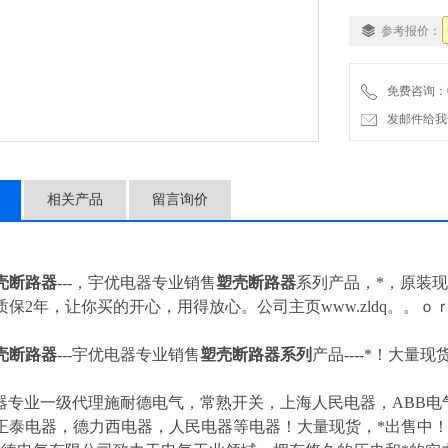
参考报价：
免费咨询：057
发邮件给我们：4
相关产品
留言询价
壳断路器
---，宇优电器专业销售
塑壳断路器
系列产品，*，原装
保2年，让你买的开心，用得放心。公司主页www.zldq。。ｏ
壳断路器
---
宇优电器专业销售
塑壳断路器
系列
产品----*！大量
器专业一级代理施耐德电气，常熟开关，上海人民电器，ABB电气
正泰电器，德力西电器，人民电器等电器！大量现货，*出售中