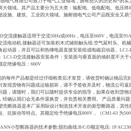
耐德电气有限公司致力于电气工业领域，拥有悠久的历史和*的实
两大领域。其产品主要分为五大类：输配电、低电配电、低压终
础设施、建筑、工业四大领域。施耐德电气公司产品既安全又易
C1-D交流接触器适用于交流50Hz或60Hz，电压至660V，电
交流电动机.接触器还可加装积木式辅助触头组.空气延时头、机
角起动器，并且可以和热继电器直接安装组成电磁启动器。LC1-D
类； LC1-D交流接触器安装条件：安装面与垂直面的倾斜度不大于±
定绝缘电压：660V
们的每件产品都是经过仔细检查后才发货，请收货时确认物品完
时发现货物有问题或运输损坏，请不予签收并及时，物流公司返
问题，请随时，我们可以随时提供专业的指导，如果在收到货物
，经确认我们会无条件退换货，并负责相关费用。 产品质量问题
列塑壳断路器是本厂采用际设计制造技术开发的新型断路器，其性
、抗振动等特点。其额定给予绝缘电压800V，（CM1-63 为500
A9ANN小型断路器的技术参数:脱扣曲线:B/C/D额定电压: 1P AC230V ; 