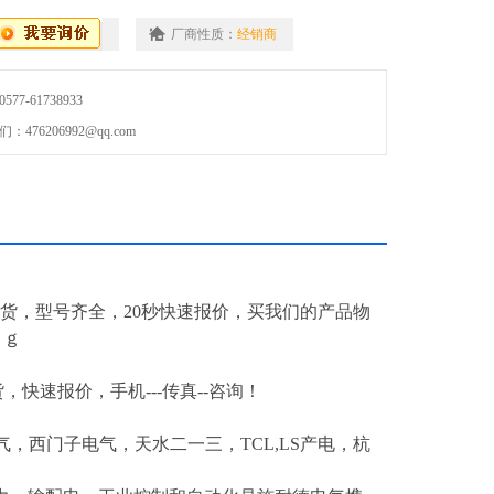
厂商性质：
经销商
7-61738933
76206992@qq.com
现货，型号齐全，20秒快速报价，买我们的产品物
ｒｇ
现货，快速报价，手机---传真--咨询！
，西门子电气，天水二一三，TCL,LS产电，杭
！