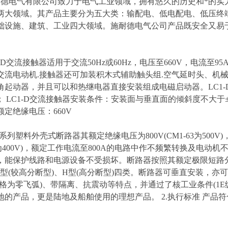
耐德电气有限公司致力于电气工业领域，拥有悠久的历史和*的实
两大领域。其产品主要分为五大类：输配电、低电配电、低压终
础设施、建筑、工业四大领域。施耐德电气公司产品既安全又易
C1-D交流接触器适用于交流50Hz或60Hz，电压至660V，电
交流电动机.接触器还可加装积木式辅助触头组.空气延时头、机
角起动器，并且可以和热继电器直接安装组成电磁启动器。LC1-D
类； LC1-D交流接触器安装条件：安装面与垂直面的倾斜度不大于±
定绝缘电压：660V
1系列塑料外壳式断路器其额定绝缘电压为800V(CM1-63为500V
63为400V)，额定工作电流至800A的电路中作不频繁转换及电
，能保护线路和电源设备不受损坏。断路器按照其额定极限短路分断能力
M 型(较高分断型)、H型(高分断型)四类。断路器可垂直安装，
规格为零飞弧)、带隔离、抗震动等特点，并通过了核工业条件(1E
的产品，更是陆地及船舶使用的理想产品。 2.执行标准 产品符合IEC60