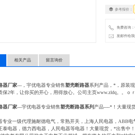
参考报价：
免费咨询：057
发邮件给我们：4
相关产品
留言询价
断路器厂家
---，宇优电器专业销售
塑壳断路器
系列产品，*，原装
保2年，让你买的开心，用得放心。公司主页www.zldq。。ｏ
断路器厂家
---
宇优电器专业销售
塑壳断路器
系列
产品----*！大量
器专业一级代理施耐德电气，常熟开关，上海人民电器，ABB电气
正泰电器，德力西电器，人民电器等电器！大量现货，*出售中