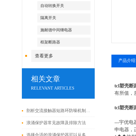
自动转换开关
隔离开关
施耐德中间继电器
框架断路器
查看更多
产品介绍
相关文章
tcl塑壳
RELEVANT ARTICLES
有所值，质
tcl塑壳
剖析交流接触器短路环防噪机制与电气安全操作红线
---
宇优电
浪涌保护器常见故障及排除方法
申电器，
选择合适的浪涌保护器可以从多个角度探讨