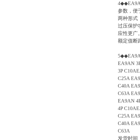
4◆◆EA
参数，便于盘
两种形式
过压保护
应性更广
额定值断
5◆◆EA9AN
EA9AN 3P
3P C10AE
C25A EA9
C40A EA9
C63A EA9
EA9AN 4P
4P C10AE
C25A EA9
C40A EA9
C63A
发货时间