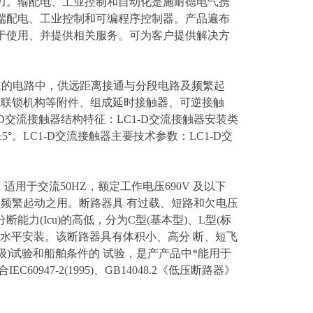
力。输配电、工业控制和自动化是施耐德电气携
端配电、工业控制和可编程序控制器。产品遍布
于使用、并提供相关服务。可为客户提供解决方
流至95A的电路中，供远距离接通与分段电路及频繁起
械联锁机构等附件、组成延时接触器、可逆接触
交流接触器结构特征：LC1-D交流接触器安装类
5°。LC1-D交流接触器主要技术参数：LC1-D交
)，适用于交流50HZ，额定工作电压690V 及以下
动机不频繁起动之用。断路器具 有过载、短路和欠电压
(Icu)的高低，分为C型(基本型)、L型(标
亦可水平安装。该断路器具有体积小、高分 断、短飞
级)试验和船舶条件的 试验，是产产品中*能用于
947-2(1995)、GB14048.2《低压断路器》