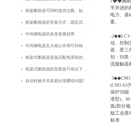
1◆◆施
手并进的
框架断路器可同时提供过载、短路、漏电保护功能
电力、基
案。
框架断路器的安装方式：固定式，插入式，抽出式
中间继电器的未来发展趋势
-2◆◆L
动、控制
中间继电器五大核心作用可归纳如下
器、星三
别：III
框架式断路器是低压配电系统的核心保护设备
流接触器额
框架式断路器的安装技巧有以下这些
3◆◆CM
自动转换开关容易出现哪些问题?
(CM1-
保护功能
准型)、
弧(部分
核工业基地
标准