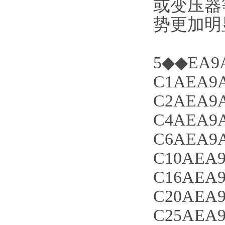
或变压器
势更加明
5◆◆EA9A
C1AEA9A
C2AEA9A
C4AEA9A
C6AEA9A
C10AEA9
C16AEA9
C20AEA9
C25AEA9