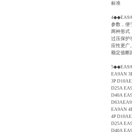
标准
4◆◆EA
参数，便于盘
两种形式
过压保护
应性更广
额定值断
5◆◆EA9A
EA9AN 3
3P D10AE
D25A EA9
D40A EA9
D63AEA9
EA9AN 4
4P D10AE
D25A EA9
D40A EA9