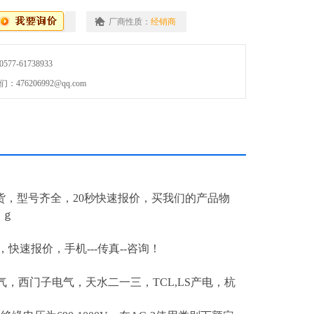
厂商性质：
经销商
7-61738933
76206992@qq.com
货，型号齐全，20秒快速报价，买我们的产品物
ｒｇ
货，快速报价，手机---传真--咨询！
，西门子电气，天水二一三，TCL,LS产电，杭
！