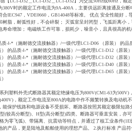
【LC1-D32＿LC1-D32＿LC1-D32】为交流50Hz或60Hz，
为380V时的额定工作电流为9A-400A，主要供远距离接通及
合IEC947，VDE0660，GB14048等标准。 优点 安全性
和树脂，耐弧性好，不会碎裂； 灭弧室呈封闭型，飞弧距离小，
电寿命增加； 电磁铁工作可靠，损耗少，噪音小，且具很高的机
品质-‖-*（施耐德交流接触器）/一级代理LC1-D06 （原装） 的品
装） 的品质-‖-*（施耐德交流接触器）/一级代理LC1-D12（原装）
装） 的品质-‖-*（施耐德交流接触器）/一级代理LC1-D32（原装）
装） 的品质-‖-*（施耐德交流接触器）/一级代理LC1-D40（原装）
装） 的品质-‖-*（施耐德交流接触器）/一级代理LC1-D65（原装）
装）
1系列塑料外壳式断路器其额定绝缘电压为800V(CM1-63为500V
63为400V)，额定工作电流至800A的电路中作不频繁转换及电
，能保护线路和电源设备不受损坏。断路器按照其额定极限短路分断能力
M 型(较高分断型)、H型(高分断型)四类。断路器可垂直安装，
规格为零飞弧)、带隔离、抗震动等特点，并通过了核工业条件(1E
的产品，更是陆地及船舶使用的理想产品。 2.执行标准 产品符合IEC60