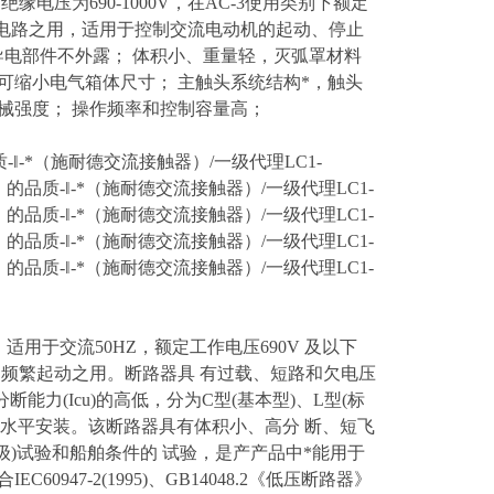
额定绝缘电压为690-1000V，在AC-3使用类别下额定
分断电路之用，适用于控制交流电动机的起动、停止
能好，导电部件不外露； 体积小、重量轻，灭弧罩材料
可缩小电气箱体尺寸； 主触头系统结构*，触头
械强度； 操作频率和控制容量高；
质-‖-*（施耐德交流接触器）/一级代理LC1-
 的品质-‖-*（施耐德交流接触器）/一级代理LC1-
 的品质-‖-*（施耐德交流接触器）/一级代理LC1-
 的品质-‖-*（施耐德交流接触器）/一级代理LC1-
 的品质-‖-*（施耐德交流接触器）/一级代理LC1-
)，适用于交流50HZ，额定工作电压690V 及以下
动机不频繁起动之用。断路器具 有过载、短路和欠电压
(Icu)的高低，分为C型(基本型)、L型(标
亦可水平安装。该断路器具有体积小、高分 断、短飞
级)试验和船舶条件的 试验，是产产品中*能用于
947-2(1995)、GB14048.2《低压断路器》