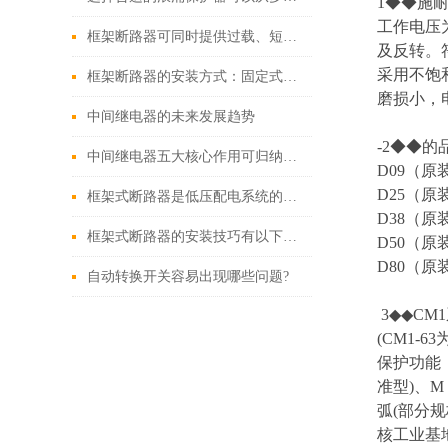
1◆◆施耐德
工作电压
框架断路器可同时提供过载、短路、漏电保护功能
及反转。符
采用不饱
框架断路器的安装方式：固定式，插入式，抽出式
磨损小，
中间继电器的未来发展趋势
-2◆◆的
中间继电器五大核心作用可归纳如下
D09（原
D25（原
框架式断路器是低压配电系统的核心保护设备
D38（原
框架式断路器的安装技巧有以下这些
D50（原
D80（原
自动转换开关容易出现哪些问题?
3◆◆CM
(CM1-
保护功能
准型)、
弧(部分
核工业基地