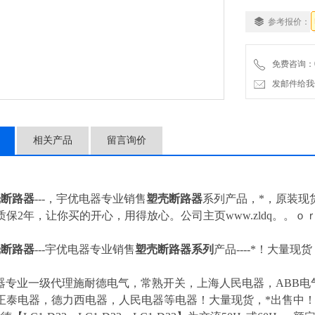
参考报价：
免费咨询：057
发邮件给我们：4
相关产品
留言询价
塑壳断路器
---，宇优电器专业销售
塑壳断路器
系列产品，*，原装现
保2年，让你买的开心，用得放心。公司主页www.zldq。。ｏ
塑壳断路器
---
宇优电器专业销售
塑壳断路器
系列
产品----*！大量现
器专业一级代理施耐德电气，常熟开关，上海人民电器，ABB电气
正泰电器，德力西电器，人民电器等电器！大量现货，*出售中