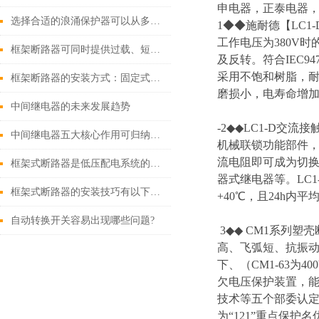
申电器，正泰电器，
选择合适的浪涌保护器可以从多个角度探讨
1◆◆施耐德【LC1-D
工作电压为380V
框架断路器可同时提供过载、短路、漏电保护功能
及反转。符合IEC9
采用不饱和树脂，耐
框架断路器的安装方式：固定式，插入式，抽出式
磨损小，电寿命增加
中间继电器的未来发展趋势
-2◆◆LC1-D
中间继电器五大核心作用可归纳如下
机械联锁功能部件
流电阻即可成为切换
框架式断路器是低压配电系统的核心保护设备
器式继电器等。LC
框架式断路器的安装技巧有以下这些
+40℃，且24h内
自动转换开关容易出现哪些问题?
3◆◆ CM1系列
高、飞弧短、抗振动等
下、（CM1-63
欠电压保护装置，
技术等五个部委认定
为“121”重点保护