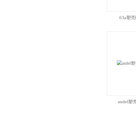
63a塑
andel